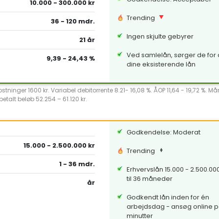
10.000 - 300.000 kr
Trending
36 - 120 mdr.
Ingen skjulte gebyrer
21 år
Ved samlelån, sørger de for a
9,39 - 24,43 %
dine eksisterende lån
ninger 1600 kr. Variabel debitorrente 8.21- 16,08 %. ÅOP 11,64 - 19,72 %. Ma
etalt beløb 52.254 – 61.120 kr.
Godkendelse: Moderat
15.000 - 2.500.000 kr
Trending
1 - 36 mdr.
Erhvervslån 15.000 - 2.500.000 
til 36 måneder
år
Godkendt lån inden for én
arbejdsdag - ansøg online p
minutter