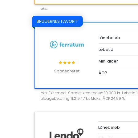
eks:
BRUGERNES FAVORIT
Lånebeløb
Løbetid
Min. alder
★★★★
Sponsoreret
ÅOP
eks: Eksempel: Samlet kreditbeløb 10.000 kr. Løbetid 
tilbagebetaling 11.219,47 kr. Maks. ÅOP 24,99 %.
Lånebeløb