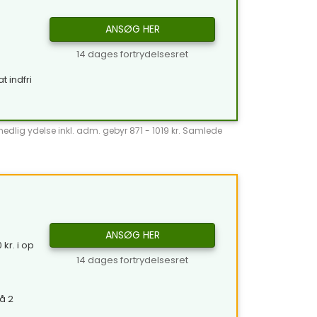
ANSØG HER
14 dages fortrydelsesret
t indfri
̊nedlig ydelse inkl. adm. gebyr 871 - 1019 kr. Samlede
ANSØG HER
kr. i op
14 dages fortrydelsesret
å 2