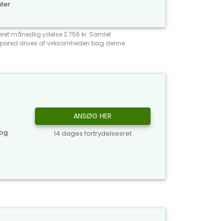
nter
meret månedlig ydelse 2.756 kr. Samlet
Compared drives af virksomheden bag denne
ANSØG HER
 og
14 dages fortrydelsesret