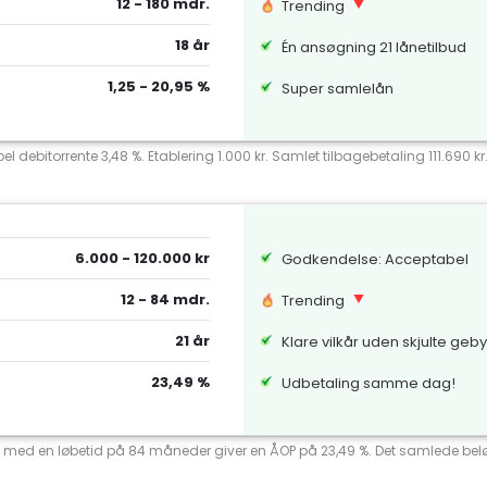
12 - 180 mdr.
Trending
18 år
Én ansøgning 21 lånetilbud
1,25 - 20,95 %
Super samlelån
el debitorrente 3,48 %. Etablering 1.000 kr. Samlet tilbagebetaling 111.690 k
6.000 - 120.000 kr
Godkendelse: Acceptabel
12 - 84 mdr.
Trending
21 år
Klare vilkår uden skjulte geb
23,49 %
Udbetaling samme dag!
ente med en løbetid på 84 måneder giver en ÅOP på 23,49 %. Det samlede beløb