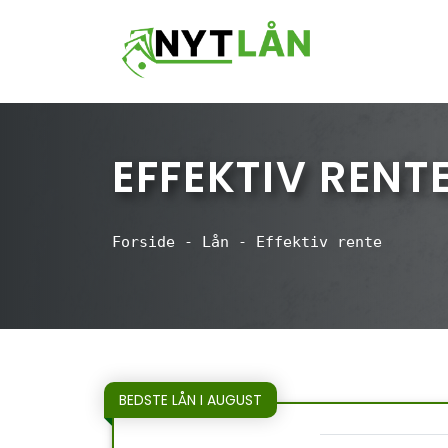
Hop
til
indhold
EFFEKTIV RENT
Forside
-
Lån
-
Effektiv rente
BEDSTE LÅN I AUGUST