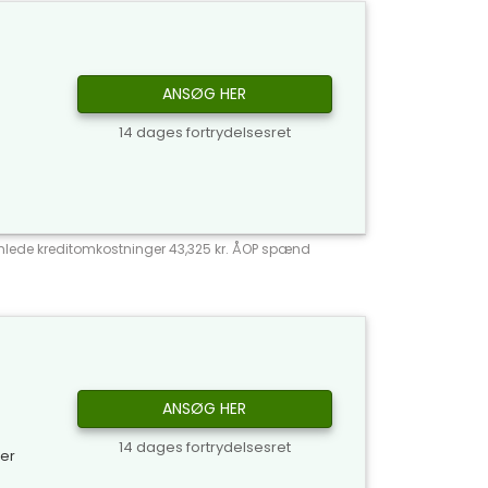
ANSØG HER
14 dages fortrydelsesret
 Samlede kreditomkostninger 43,325 kr. ÅOP spænd
ANSØG HER
14 dages fortrydelsesret
ker