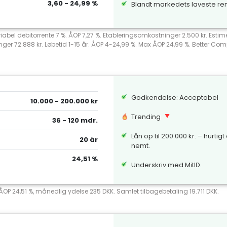
3,60 - 24,99 %
Blandt markedets laveste re
riabel debitorrente 7 %. ÅOP 7,27 %. Etableringsomkostninger 2.500 kr. Esti
nger 72.888 kr. Løbetid 1-15 år. ÅOP 4-24,99 %. Max ÅOP 24,99 %. Better 
Godkendelse: Acceptabel
10.000 - 200.000 kr
Trending
36 - 120 mdr.
Lån op til 200.000 kr. – hurtigt
20 år
nemt.
24,51 %
Underskriv med MitID.
 ÅOP 24,51 %, månedlig ydelse 235 DKK. Samlet tilbagebetaling 19.711 DKK.