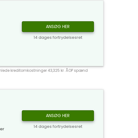
ANSØG HER
14 dages fortrydelsesret
 Samlede kreditomkostninger 43,325 kr. ÅOP spænd
ANSØG HER
14 dages fortrydelsesret
ker