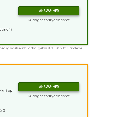
ANSØG HER
14 dages fortrydelsesret
t indfri
̊nedlig ydelse inkl. adm. gebyr 871 - 1019 kr. Samlede
ANSØG HER
kr. i op
14 dages fortrydelsesret
å 2