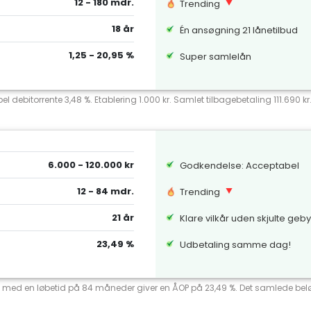
12 - 180 mdr.
Trending
18 år
Én ansøgning 21 lånetilbud
1,25 - 20,95 %
Super samlelån
el debitorrente 3,48 %. Etablering 1.000 kr. Samlet tilbagebetaling 111.690 k
6.000 - 120.000 kr
Godkendelse: Acceptabel
12 - 84 mdr.
Trending
21 år
Klare vilkår uden skjulte geb
23,49 %
Udbetaling samme dag!
ente med en løbetid på 84 måneder giver en ÅOP på 23,49 %. Det samlede beløb