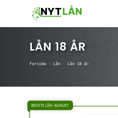
Hop
til
indhold
LÅN 18 ÅR
Forside
-
Lån
-
Lån 18 år
BEDSTE LÅN I AUGUST