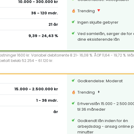
10.000 - 300.000 kr
Trending
36 - 120 mdr.
Ingen skjulte gebyrer
21 år
Ved samlelån, sørger de for a
9,39 - 24,43 %
dine eksisterende lån
ninger 1600 kr. Variabel debitorrente 8.21- 16,08 %. ÅOP 11,64 - 19,72 %. Ma
etalt beløb 52.254 – 61.120 kr.
Godkendelse: Moderat
15.000 - 2.500.000 kr
Trending
1 - 36 mdr.
Erhvervslån 15.000 - 2.500.000 
til 36 måneder
år
Godkendt lån inden for én
arbejdsdag - ansøg online p
minutter