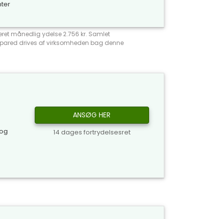
nter
meret månedlig ydelse 2.756 kr. Samlet
Compared drives af virksomheden bag denne
ANSØG HER
 og
14 dages fortrydelsesret