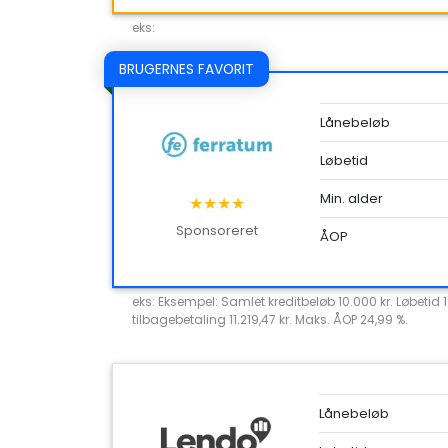
eks:
BRUGERNES FAVORIT
Lånebeløb
Løbetid
Min. alder
★★★★
Sponsoreret
ÅOP
eks: Eksempel: Samlet kreditbeløb 10.000 kr. Løbetid 
tilbagebetaling 11.219,47 kr. Maks. ÅOP 24,99 %.
Lånebeløb