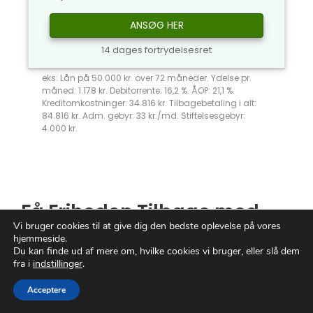
ANSØG HER
14 dages fortrydelsesret
eks: Lån på 50.000 kr. over 72 måneder. Ydelse pr.
måned: 1.178 kr. Debitorrente: 16,2 %. ÅOP: 21,1 %.
Kreditomkostninger: 34.816 kr. Tilbagebetaling i alt:
84.816 kr. Adm. gebyr: 33 kr./md. Stiftelsesgebyr:
4.000 kr.
Få Friheden Tilbage med
Vi bruger cookies til at give dig den bedste oplevelse på vores
Leasy Minilån
hjemmeside.
Du kan finde ud af mere om, hvilke cookies vi bruger, eller slå dem
fra i
indstillinger
.
Trænger du til en økonomisk
livline
i en
presset hverdag?
Leasy
minilån
er din
Acceptere
genvej til at ånde lettet op og genvinde