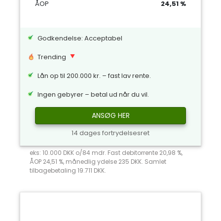
ÅOP
24,51 %
Godkendelse: Acceptabel
Trending
Lån op til 200.000 kr. – fast lav rente.
Ingen gebyrer – betal ud når du vil.
ANSØG HER
14 dages fortrydelsesret
eks: 10.000 DKK o/84 mdr. Fast debitorrente 20,98 %,
ÅOP 24,51 %, månedlig ydelse 235 DKK. Samlet
tilbagebetaling 19.711 DKK.