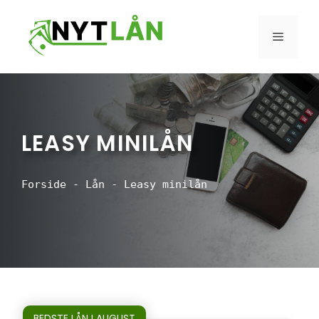
Hop
til
MENU
indhold
LEASY MINILÅN
Forside
-
Lån
-
Leasy minilån
BEDSTE LÅN I AUGUST