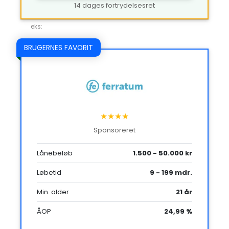
14 dages fortrydelsesret
eks:
BRUGERNES FAVORIT
★★★★
Sponsoreret
Lånebeløb
1.500 - 50.000 kr
Løbetid
9 - 199 mdr.
Min. alder
21 år
ÅOP
24,99 %