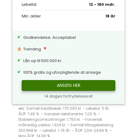
Løbetid
12 - 180 mdr.
Min. alder
18 år
Godkendelse: Acceptabel
Trending
Lån op til 500.000 kr.
100% gratis og uforpligtende at ansøge
ANSØG HER
14 dages fortrydelsesret
eks: Samlet kreditbeløb: 175.000 kr. – Løbetid: 11 år.
ÅOP: 7,45 %. – Variabel debitorrente: 7,00 %. –
Etableringsomkostninger: 1.750 kr. – Forventet
månedlig ydelse: 1.924 kr. – Samlet tilbagebetaling:
253.968 kr. – Løbetid: 1-15 år. – ÅOP: 2,04-24,99 %. –
Max ÅOP: 24,99 %.