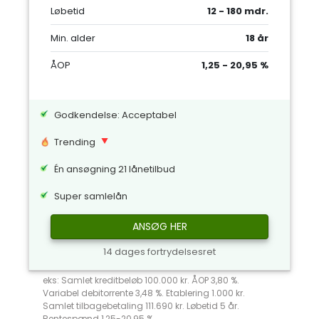
Løbetid
12 - 180 mdr.
Min. alder
18 år
ÅOP
1,25 - 20,95 %
Godkendelse: Acceptabel
Trending
Én ansøgning 21 lånetilbud
Super samlelån
ANSØG HER
14 dages fortrydelsesret
eks: Samlet kreditbeløb 100.000 kr. ÅOP 3,80 %.
Variabel debitorrente 3,48 %. Etablering 1.000 kr.
Samlet tilbagebetaling 111.690 kr. Løbetid 5 år.
Rentespænd 1,25-20,95 %.