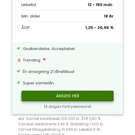
Løbetid
12 - 180 mdr.
Min. alder
18 år
ÅOP
1,25 - 20,95 %
Godkendelse: Acceptabel
Trending
Én ansøgning 21 lånetilbud
Super samlelån
ANSØG HER
14 dages fortrydelsesret
eks: Samlet kreditbeløb 100.000 kr. ÅOP 3,80 %.
Variabel debitorrente 3,48 %. Etablering 1.000 kr.
Samlet tilbagebetaling 111.690 kr. Løbetid 5 år.
Rentespænd 1,25-20,95 %.