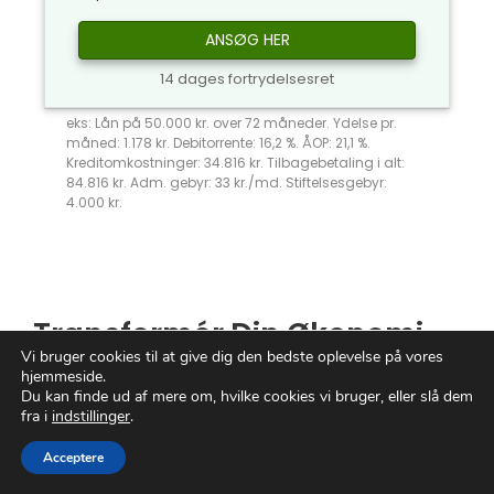
ANSØG HER
14 dages fortrydelsesret
eks: Lån på 50.000 kr. over 72 måneder. Ydelse pr.
måned: 1.178 kr. Debitorrente: 16,2 %. ÅOP: 21,1 %.
Kreditomkostninger: 34.816 kr. Tilbagebetaling i alt:
84.816 kr. Adm. gebyr: 33 kr./md. Stiftelsesgebyr:
4.000 kr.
Transformér Din Økonomi
Vi bruger cookies til at give dig den bedste oplevelse på vores
Med Minilån
hjemmeside.
Du kan finde ud af mere om, hvilke cookies vi bruger, eller slå dem
fra i
indstillinger
.
Er du på jagt efter en
effektiv
løsning til at
give din økonomi et boost?
Minilån
er svaret,
Acceptere
der
kan forandre dit liv. Disse små, men