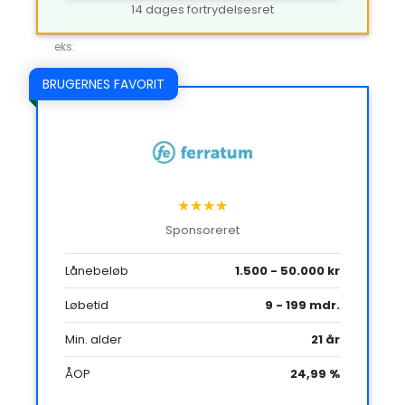
14 dages fortrydelsesret
eks:
BRUGERNES FAVORIT
★★★★
Sponsoreret
Lånebeløb
1.500 - 50.000 kr
Løbetid
9 - 199 mdr.
Min. alder
21 år
ÅOP
24,99 %