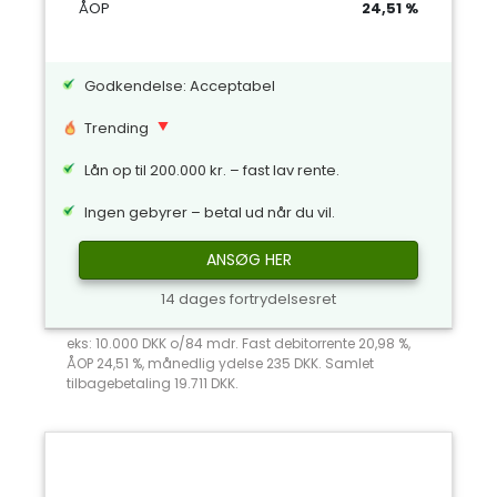
ÅOP
24,51 %
Godkendelse: Acceptabel
Trending
Lån op til 200.000 kr. – fast lav rente.
Ingen gebyrer – betal ud når du vil.
ANSØG HER
14 dages fortrydelsesret
eks: 10.000 DKK o/84 mdr. Fast debitorrente 20,98 %,
ÅOP 24,51 %, månedlig ydelse 235 DKK. Samlet
tilbagebetaling 19.711 DKK.