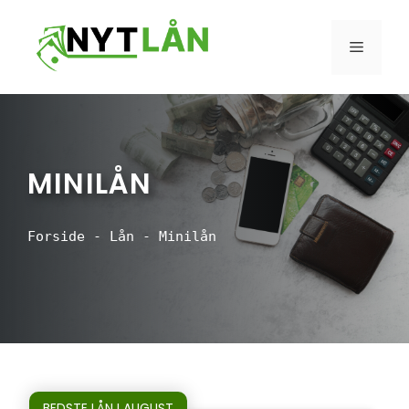
Hop
til
MENU
indhold
MINILÅN
Forside
-
Lån
-
Minilån
BEDSTE LÅN I AUGUST