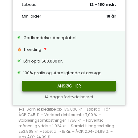
Løbetid
12 - 180 mdr.
Min. alder
18 år
Godkendelse: Acceptabel
Trending
Lån op til 500.000 kr.
100% gratis og uforpligtende at ansøge
ANSØG HER
14 dages fortrydelsesret
eks: Samlet kreditbeløb: 175.000 kr. – Løbetid: 11 år.
ÅOP: 7,45 %. – Variabel debitorrente: 7,00 %. –
Etableringsomkostninger: 1.750 kr. – Forventet
månedlig ydelse: 1.924 kr. – Samlet tilbagebetaling:
253.968 kr. – Løbetid: 1-15 år. – ÅOP: 2,04-24,99 %. –
Max ÅOP: 24,99 %.