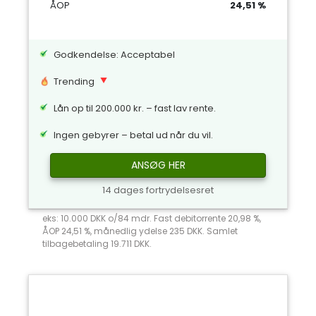
ÅOP
24,51 %
Godkendelse: Acceptabel
Trending
Lån op til 200.000 kr. – fast lav rente.
Ingen gebyrer – betal ud når du vil.
ANSØG HER
14 dages fortrydelsesret
eks: 10.000 DKK o/84 mdr. Fast debitorrente 20,98 %,
ÅOP 24,51 %, månedlig ydelse 235 DKK. Samlet
tilbagebetaling 19.711 DKK.