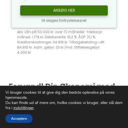
ANSØG HER
14 dages fortrydelsesret
eks: Lån på 50.000 kr. over 72 måneder. Ydelse pr.
måned: 1.178 kr. Debitorrente: 16,2 %. ÅOP: 21,1 %.
Kreditomkostninger: 34.816 kr. Tilbagebetaling i alt:
84.816 kr. Adm. gebyr: 33 kr./md. Stiftelsesgebyr:
4.000 kr.
Forvandl Din Økonomi med
Vi bruger cookies til at give dig den bedste oplevelse på vores
Debetkort
: En Verden af
hjemmeside.
Muligheder Venter
Du kan finde ud af mere om, hvilke cookies vi bruger, eller slå dem
fra i
indstillinger
.
Er du træt af konstant at bekymre dig om
Acceptere
økonomien? Med
debetkort
, åbner
der
sig