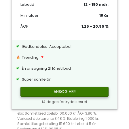
Løbetid
12 - 180 mdr.
Min. alder
18 år
ÅOP
1,25 - 20,95 %
Godkendelse: Acceptabel
Trending
Én ansøgning 21 lånetilbud
Super samlelån
ANSØG HER
14 dages fortrydelsesret
eks: Samlet kreditbeløb 100.000 kr. ÅOP 3,80 %.
Variabel debitorrente 3,48 %. Etablering 1.000 kr.
Samlet tilbagebetaling 111.690 kr. Løbetid 5 år.
Rentespænd 1,25-20,95 %.