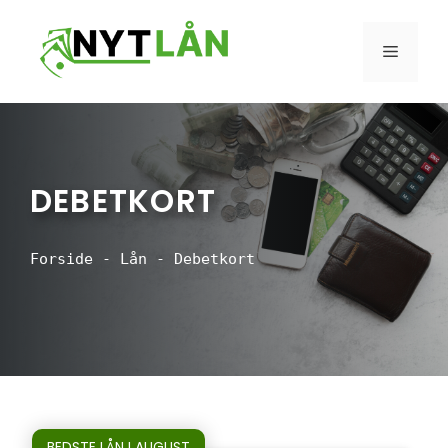
Hop
til
MENU
indhold
DEBETKORT
Forside
-
Lån
-
Debetkort
BEDSTE LÅN I AUGUST