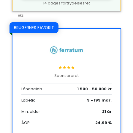
14 dages fortrydelsesret
eks:
BRUGERNES FAVORIT
★★★★
Sponsoreret
Lånebeløb
1.500 - 50.000 kr
Løbetid
9 - 199 mdr.
Min. alder
21 år
ÅOP
24,99 %