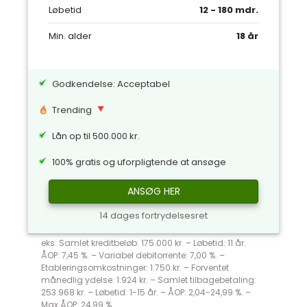
Løbetid
12 - 180 mdr.
Min. alder
18 år
Godkendelse: Acceptabel
Trending
Lån op til 500.000 kr.
100% gratis og uforpligtende at ansøge
ANSØG HER
14 dages fortrydelsesret
eks: Samlet kreditbeløb: 175.000 kr. – Løbetid: 11 år.
ÅOP: 7,45 %. – Variabel debitorrente: 7,00 %. –
Etableringsomkostninger: 1.750 kr. – Forventet
månedlig ydelse: 1.924 kr. – Samlet tilbagebetaling:
253.968 kr. – Løbetid: 1-15 år. – ÅOP: 2,04-24,99 %. –
Max ÅOP: 24,99 %.