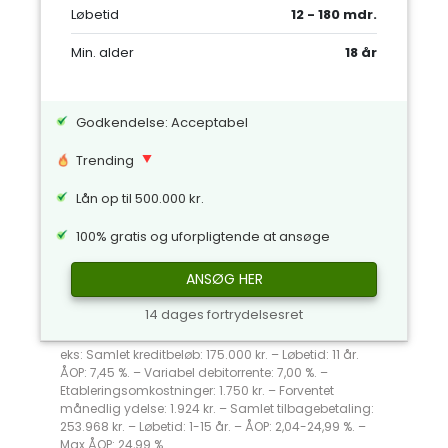
Løbetid
12 - 180 mdr.
Min. alder
18 år
Godkendelse: Acceptabel
Trending
Lån op til 500.000 kr.
100% gratis og uforpligtende at ansøge
ANSØG HER
14 dages fortrydelsesret
eks: Samlet kreditbeløb: 175.000 kr. – Løbetid: 11 år.
ÅOP: 7,45 %. – Variabel debitorrente: 7,00 %. –
Etableringsomkostninger: 1.750 kr. – Forventet
månedlig ydelse: 1.924 kr. – Samlet tilbagebetaling:
253.968 kr. – Løbetid: 1-15 år. – ÅOP: 2,04-24,99 %. –
Max ÅOP: 24,99 %.