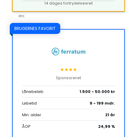
14 dages fortrydelsesret
eks:
BRUGERNES FAVORIT
★★★★
Sponsoreret
Lånebeløb
1.500 - 50.000 kr
Løbetid
9 - 199 mdr.
Min. alder
21 år
ÅOP
24,99 %