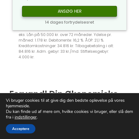
ANSØG HER
14 dages fortrydelsesret
eks: Lån på 50.000 kr. over 72 måneder. Ydelse pr.
måned: 1.178 kr. Debitorrente: 16,2 %. ÅOP: 21,1 %.
Kreditomkostninger: 34.816 kr. Tilbagebetaling i alt:
84.816 kr. Adm. gebyr: 33 kr./md. Stiftelsesgebyr:
4.000 kr.
Forvandl Din Økonomiske
Vi bruger cookies til at give dig den bedste oplevelse på vores
Fremtid med
hjemmeside.
Kreditværdighed
Du kan finde ud af mere om, hvilke cookies vi bruger, eller slå dem
fra i
indstillinger
.
Forestil dig en verden, hvor dine drømme og
Acceptere
ambitioner ikke er begrænsede af din