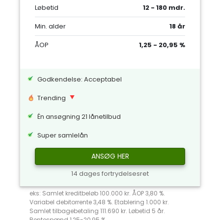
Løbetid
12 - 180 mdr.
Min. alder
18 år
ÅOP
1,25 - 20,95 %
Godkendelse: Acceptabel
Trending
Én ansøgning 21 lånetilbud
Super samlelån
ANSØG HER
14 dages fortrydelsesret
eks: Samlet kreditbeløb 100.000 kr. ÅOP 3,80 %.
Variabel debitorrente 3,48 %. Etablering 1.000 kr.
Samlet tilbagebetaling 111.690 kr. Løbetid 5 år.
Rentespænd 1,25-20,95 %.