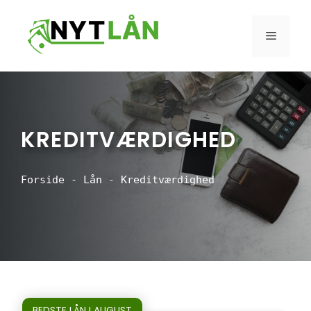
Hop
til
MENU
indhold
KREDITVÆRDIGHED
Forside
-
Lån
-
Kreditværdighed
BEDSTE LÅN I AUGUST