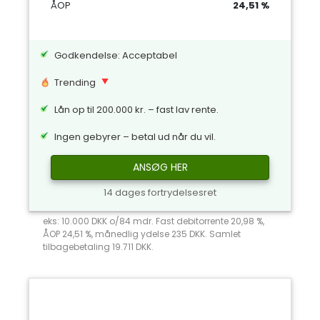
ÅOP
24,51 %
Godkendelse: Acceptabel
Trending
Lån op til 200.000 kr. – fast lav rente.
Ingen gebyrer – betal ud når du vil.
ANSØG HER
14 dages fortrydelsesret
eks: 10.000 DKK o/84 mdr. Fast debitorrente 20,98 %,
ÅOP 24,51 %, månedlig ydelse 235 DKK. Samlet
tilbagebetaling 19.711 DKK.