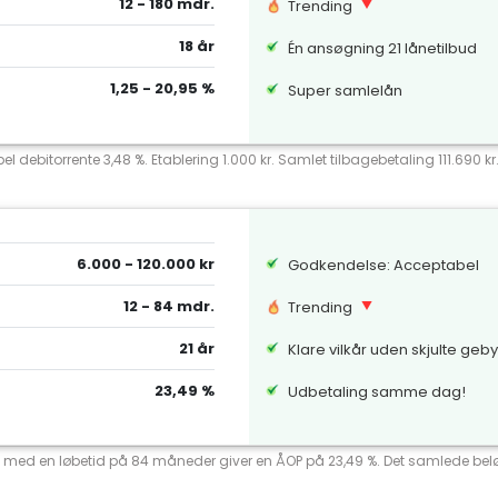
12 - 180 mdr.
Trending
18 år
Én ansøgning 21 lånetilbud
1,25 - 20,95 %
Super samlelån
el debitorrente 3,48 %. Etablering 1.000 kr. Samlet tilbagebetaling 111.690 k
6.000 - 120.000 kr
Godkendelse: Acceptabel
12 - 84 mdr.
Trending
21 år
Klare vilkår uden skjulte geb
23,49 %
Udbetaling samme dag!
ente med en løbetid på 84 måneder giver en ÅOP på 23,49 %. Det samlede beløb