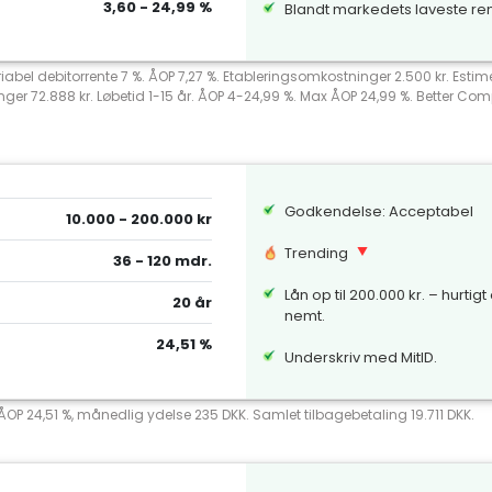
3,60 - 24,99 %
Blandt markedets laveste re
riabel debitorrente 7 %. ÅOP 7,27 %. Etableringsomkostninger 2.500 kr. Esti
nger 72.888 kr. Løbetid 1-15 år. ÅOP 4-24,99 %. Max ÅOP 24,99 %. Better 
Godkendelse: Acceptabel
10.000 - 200.000 kr
Trending
36 - 120 mdr.
Lån op til 200.000 kr. – hurtigt
20 år
nemt.
24,51 %
Underskriv med MitID.
 ÅOP 24,51 %, månedlig ydelse 235 DKK. Samlet tilbagebetaling 19.711 DKK.