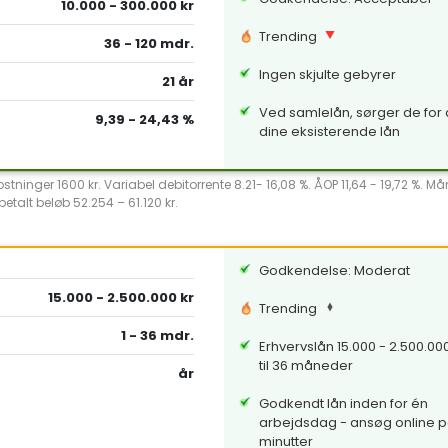
10.000 - 300.000 kr
Trending
36 - 120 mdr.
Ingen skjulte gebyrer
21 år
Ved samlelån, sørger de for a
9,39 - 24,43 %
dine eksisterende lån
ninger 1600 kr. Variabel debitorrente 8.21- 16,08 %. ÅOP 11,64 - 19,72 %. Ma
etalt beløb 52.254 – 61.120 kr.
Godkendelse: Moderat
15.000 - 2.500.000 kr
Trending
1 - 36 mdr.
Erhvervslån 15.000 - 2.500.000 
til 36 måneder
år
Godkendt lån inden for én
arbejdsdag - ansøg online p
minutter