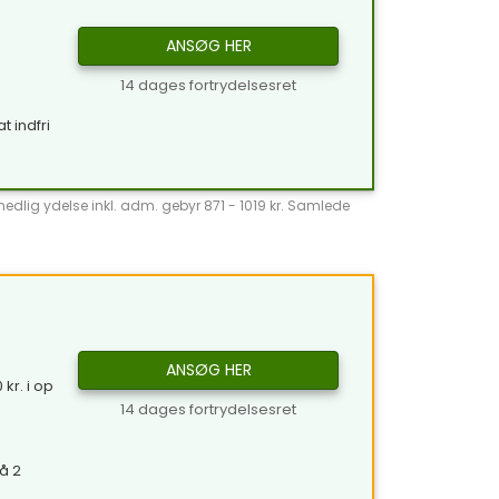
ANSØG HER
14 dages fortrydelsesret
t indfri
̊nedlig ydelse inkl. adm. gebyr 871 - 1019 kr. Samlede
ANSØG HER
kr. i op
14 dages fortrydelsesret
å 2