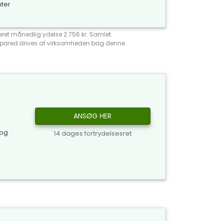
nter
meret månedlig ydelse 2.756 kr. Samlet
Compared drives af virksomheden bag denne
ANSØG HER
 og
14 dages fortrydelsesret