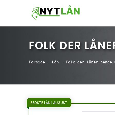
Hop
til
indhold
FOLK DER LÅNE
Forside
-
Lån
-
Folk der låner penge 
BEDSTE LÅN I AUGUST