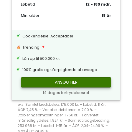
Løbetid
12 - 180 mdr.
Min. alder
18 år
Godkendelse: Acceptabel
Trending
Lån op til 500.000 kr.
100% gratis og uforpligtende at ansøge
ANSØG HER
14 dages fortrydelsesret
eks: Samlet kreditbeløb: 175.000 kr. – Løbetid: 11 år.
ÅOP: 7,45 %. – Variabel debitorrente: 7,00 %. –
Etableringsomkostninger: 1.750 kr. – Forventet
månedlig ydelse: 1.924 kr. – Samlet tilbagebetaling:
253.968 kr. – Løbetid: 1-15 år. – ÅOP: 2,04-24,99 %. –
Max ÅOP: 24,99 %.