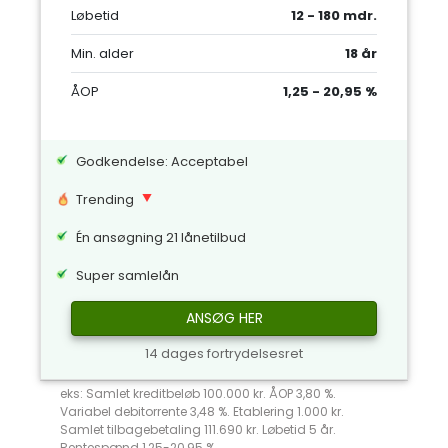
Løbetid
12 - 180 mdr.
Min. alder
18 år
ÅOP
1,25 - 20,95 %
Godkendelse: Acceptabel
Trending
Én ansøgning 21 lånetilbud
Super samlelån
ANSØG HER
14 dages fortrydelsesret
eks: Samlet kreditbeløb 100.000 kr. ÅOP 3,80 %.
Variabel debitorrente 3,48 %. Etablering 1.000 kr.
Samlet tilbagebetaling 111.690 kr. Løbetid 5 år.
Rentespænd 1,25-20,95 %.