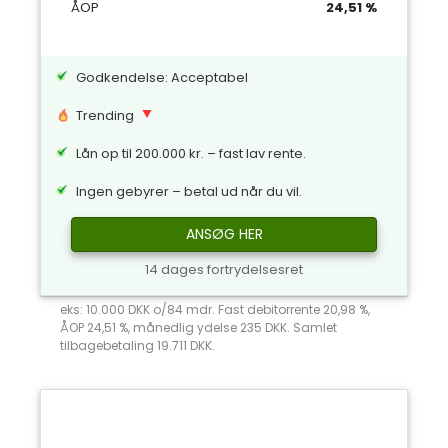
ÅOP
24,51 %
Godkendelse: Acceptabel
Trending
Lån op til 200.000 kr. – fast lav rente.
Ingen gebyrer – betal ud når du vil.
ANSØG HER
14 dages fortrydelsesret
eks: 10.000 DKK o/84 mdr. Fast debitorrente 20,98 %,
ÅOP 24,51 %, månedlig ydelse 235 DKK. Samlet
tilbagebetaling 19.711 DKK.