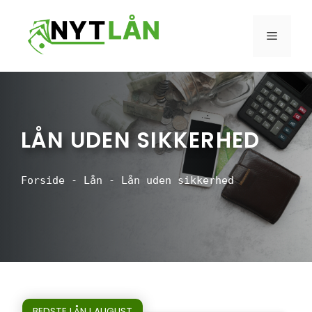
Hop
til
MENU
indhold
LÅN UDEN SIKKERHED
Forside
-
Lån
-
Lån uden sikkerhed
BEDSTE LÅN I AUGUST