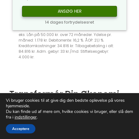
ANSØG HER
14 dages fortrydelsesret
eks: Lån på 50.000 kr. over 72 måneder. Ydelse pr.
måned: 1.178 kr. Debitorrente: 16,2 %. ÅOP: 21,1 %.
Kreditomkostninger: 34.816 kr. Tilbagebetaling i alt:
84.816 kr. Adm. gebyr: 33 kr./md. Stiftelsesgebyr:
4.000 kr.
Transformér Din Økonomi
Vi bruger cookies til at give dig den bedste oplevelse på vores
med
Lån uden Sikkerhed
hjemmeside.
Du kan finde ud af mere om, hvilke cookies vi bruger, eller slå dem
fra i
indstillinger
.
Drømmer du om en verden, hvor finansielle
muligheder ligger for dine fødder,
Acceptere
uforstyrrede af begrænsninger?
Lån
uden