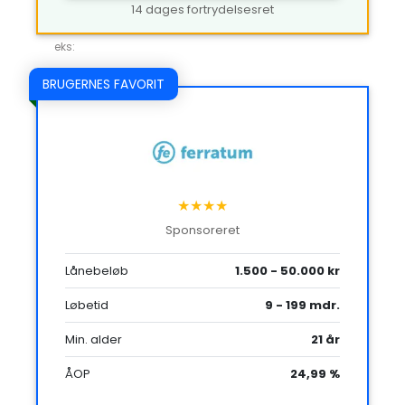
14 dages fortrydelsesret
eks:
BRUGERNES FAVORIT
★★★★
Sponsoreret
Lånebeløb
1.500 - 50.000 kr
Løbetid
9 - 199 mdr.
Min. alder
21 år
ÅOP
24,99 %