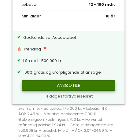
Løbetid
12 - 180 mdr.
Min. alder
18 år
Godkendelse: Acceptabel
Trending
Lån op til 500.000 kr.
100% gratis og uforpligtende at ansøge
ANSØG HER
14 dages fortrydelsesret
eks: Samlet kreditbeløb: 175.000 kr. – Løbetid: 11 år.
ÅOP: 7,45 %. – Variabel debitorrente: 7,00 %. –
Etableringsomkostninger: 1.750 kr. – Forventet
månedlig ydelse: 1.924 kr. – Samlet tilbagebetaling:
253.968 kr. – Løbetid: 1-15 år. – ÅOP: 2,04-24,99 %. –
Max ÅOP: 24,99 %.