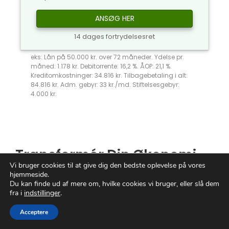
ANSØG HER
14 dages fortrydelsesret
eks: Lån på 50.000 kr. over 72 måneder. Ydelse pr.
måned: 1.178 kr. Debitorrente: 16,2 %. ÅOP: 21,1 %.
Kreditomkostninger: 34.816 kr. Tilbagebetaling i alt:
84.816 kr. Adm. gebyr: 33 kr./md. Stiftelsesgebyr:
4.000 kr.
Transformér Din Økonomi
Vi bruger cookies til at give dig den bedste oplevelse på vores
Med Nye Lån
hjemmeside.
Du kan finde ud af mere om, hvilke cookies vi bruger, eller slå dem
fra i
indstillinger
.
Er du klar til en økonomisk revolution?
Nye
lån
har magten til at ændre dit liv! I en
Acceptere
verden, hvor frihed og fleksibilitet er