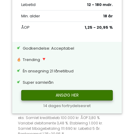
Løbetid
12 - 180 mdr.
Min. alder
18 år
ÅOP
1,25 - 20,95 %
Godkendelse: Acceptabel
Trending
Én ansøgning 21 lånetilbud
Super samlelån
ANSØG HER
14 dages fortrydelsesret
eks: Samlet kreditbeløb 100.000 kr. ÅOP 3,80 %.
Variabel debitorrente 3,48 %. Etablering 1.000 kr.
Samlet tilbagebetaling 111.690 kr. Løbetid 5 år.
Rentespænd 1,25-20,95 %.