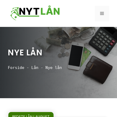
Hop
til
MENU
indhold
NYE LÅN
Forside
-
Lån
-
Nye lån
BEDSTE LÅN I AUGUST