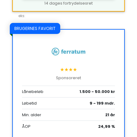
14 dages fortrydelsesret
eks:
BRUGERNES FAVORIT
★★★★
Sponsoreret
Lånebeløb
1.500 - 50.000 kr
Løbetid
9 - 199 mdr.
Min. alder
21 år
ÅOP
24,99 %