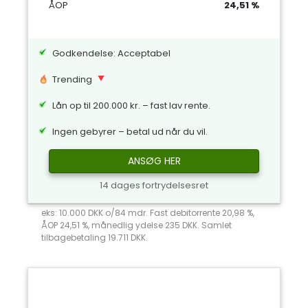
ÅOP
24,51 %
Godkendelse: Acceptabel
Trending
Lån op til 200.000 kr. – fast lav rente.
Ingen gebyrer – betal ud når du vil.
ANSØG HER
14 dages fortrydelsesret
eks: 10.000 DKK o/84 mdr. Fast debitorrente 20,98 %,
ÅOP 24,51 %, månedlig ydelse 235 DKK. Samlet
tilbagebetaling 19.711 DKK.