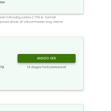
nter
meret månedlig ydelse 2.756 kr. Samlet
Compared drives af virksomheden bag denne
ANSØG HER
 og
14 dages fortrydelsesret