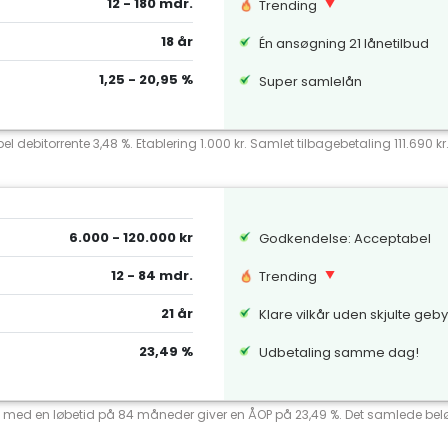
12 - 180 mdr.
Trending
18 år
Én ansøgning 21 lånetilbud
1,25 - 20,95 %
Super samlelån
el debitorrente 3,48 %. Etablering 1.000 kr. Samlet tilbagebetaling 111.690 k
6.000 - 120.000 kr
Godkendelse: Acceptabel
12 - 84 mdr.
Trending
21 år
Klare vilkår uden skjulte geb
23,49 %
Udbetaling samme dag!
ente med en løbetid på 84 måneder giver en ÅOP på 23,49 %. Det samlede beløb