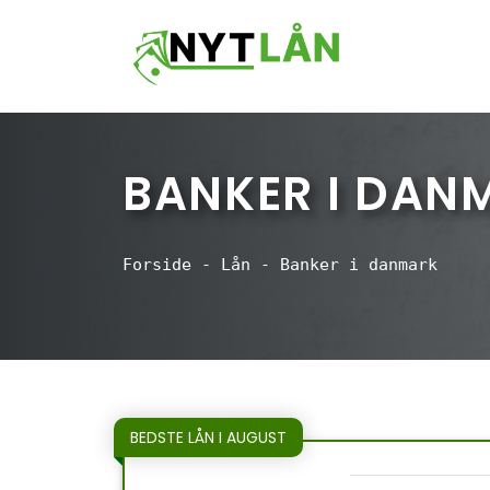
Hop
til
indhold
BANKER I DAN
Forside
-
Lån
-
Banker i danmark
BEDSTE LÅN I AUGUST