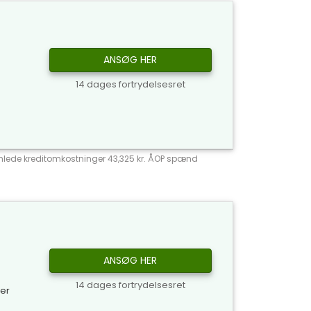
ANSØG HER
14 dages fortrydelsesret
 Samlede kreditomkostninger 43,325 kr. ÅOP spænd
ANSØG HER
14 dages fortrydelsesret
ker