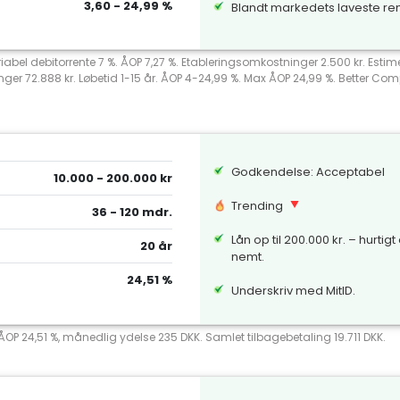
3,60 - 24,99 %
Blandt markedets laveste re
riabel debitorrente 7 %. ÅOP 7,27 %. Etableringsomkostninger 2.500 kr. Esti
nger 72.888 kr. Løbetid 1-15 år. ÅOP 4-24,99 %. Max ÅOP 24,99 %. Better 
Godkendelse: Acceptabel
10.000 - 200.000 kr
Trending
36 - 120 mdr.
Lån op til 200.000 kr. – hurtigt
20 år
nemt.
24,51 %
Underskriv med MitID.
 ÅOP 24,51 %, månedlig ydelse 235 DKK. Samlet tilbagebetaling 19.711 DKK.