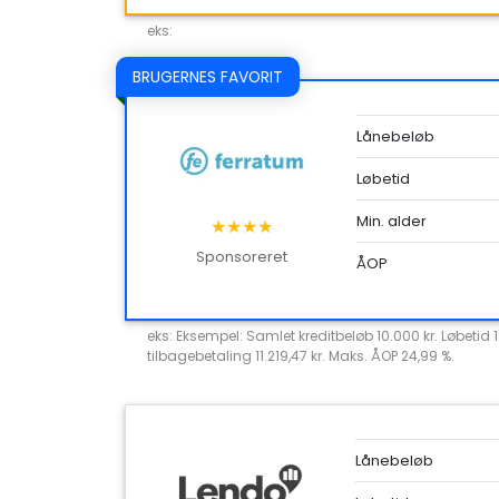
eks:
BRUGERNES FAVORIT
Lånebeløb
Løbetid
Min. alder
★★★★
Sponsoreret
ÅOP
eks: Eksempel: Samlet kreditbeløb 10.000 kr. Løbetid 
tilbagebetaling 11.219,47 kr. Maks. ÅOP 24,99 %.
Lånebeløb