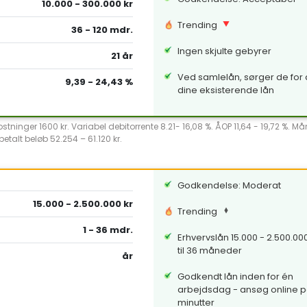
10.000 - 300.000 kr
Trending
36 - 120 mdr.
Ingen skjulte gebyrer
21 år
Ved samlelån, sørger de for a
9,39 - 24,43 %
dine eksisterende lån
ninger 1600 kr. Variabel debitorrente 8.21- 16,08 %. ÅOP 11,64 - 19,72 %. Ma
etalt beløb 52.254 – 61.120 kr.
Godkendelse: Moderat
15.000 - 2.500.000 kr
Trending
1 - 36 mdr.
Erhvervslån 15.000 - 2.500.000 
til 36 måneder
år
Godkendt lån inden for én
arbejdsdag - ansøg online p
minutter