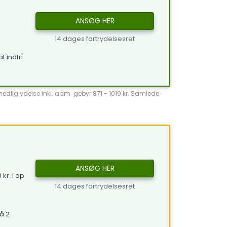
ANSØG HER
14 dages fortrydelsesret
t indfri
̊nedlig ydelse inkl. adm. gebyr 871 - 1019 kr. Samlede
ANSØG HER
kr. i op
14 dages fortrydelsesret
å 2