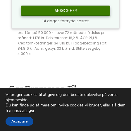
ANSØG HER
14 dages fortrydelsesret
eks: Lån på 50.000 kr. over 72 måneder. Ydelse pr.
måned: 1.178 kr. Debitorrente: 16,2 %. ÅOP: 21,1 %.
Kreditomkostninger: 34.816 kr. Tilbagebetaling i alt:
84.816 kr. Adm. gebyr: 33 kr./md. Stiftelsesgebyr:
4.000 kr.
Gør Drømmen Til
Vi bruger cookies til at give dig den bedste oplevelse på vores
Virkelighed Med
Billån Elbil
hjemmeside.
Du kan finde ud af mere om, hvilke cookies vi bruger, eller slå dem
fra i
indstillinger
.
Forestil dig friheden ved at glide stille og
roligt ned ad vejen, omgivet af ren
Acceptere
innovation og avanceret teknologi. Dette er