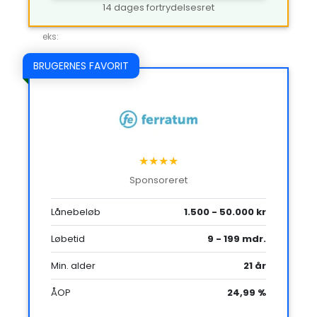
14 dages fortrydelsesret
eks:
BRUGERNES FAVORIT
★★★★
Sponsoreret
Lånebeløb
1.500 - 50.000 kr
Løbetid
9 - 199 mdr.
Min. alder
21 år
ÅOP
24,99 %