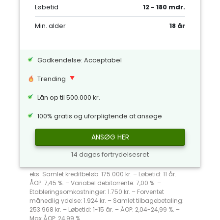
Løbetid
12 - 180 mdr.
Min. alder
18 år
Godkendelse: Acceptabel
Trending
Lån op til 500.000 kr.
100% gratis og uforpligtende at ansøge
ANSØG HER
14 dages fortrydelsesret
eks: Samlet kreditbeløb: 175.000 kr. – Løbetid: 11 år.
ÅOP: 7,45 %. – Variabel debitorrente: 7,00 %. –
Etableringsomkostninger: 1.750 kr. – Forventet
månedlig ydelse: 1.924 kr. – Samlet tilbagebetaling:
253.968 kr. – Løbetid: 1-15 år. – ÅOP: 2,04-24,99 %. –
Max ÅOP: 24,99 %.