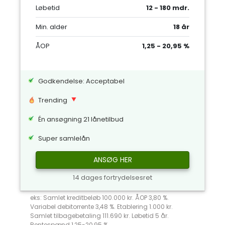
Løbetid
12 - 180 mdr.
Min. alder
18 år
ÅOP
1,25 - 20,95 %
Godkendelse: Acceptabel
Trending
Én ansøgning 21 lånetilbud
Super samlelån
ANSØG HER
14 dages fortrydelsesret
eks: Samlet kreditbeløb 100.000 kr. ÅOP 3,80 %.
Variabel debitorrente 3,48 %. Etablering 1.000 kr.
Samlet tilbagebetaling 111.690 kr. Løbetid 5 år.
Rentespænd 1,25-20,95 %.