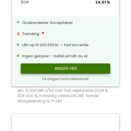
ÅOP
24,51 %
Godkendelse: Acceptabel
Trending
Lån op til 200.000 kr. – fast lav rente.
Ingen gebyrer – betal ud når du vil.
ANSØG HER
14 dages fortrydelsesret
eks: 10.000 DKK o/84 mdr. Fast debitorrente 20,98 %,
ÅOP 24,51 %, månedlig ydelse 235 DKK. Samlet
tilbagebetaling 19.711 DKK.