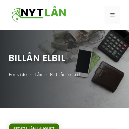
Hop
til
MENU
indhold
BILLÅN ELBIL
Forside
-
Lån
-
Billån elbil
BEDSTE LÅN I AUGUST