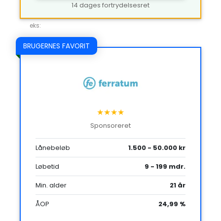
14 dages fortrydelsesret
eks:
BRUGERNES FAVORIT
★★★★
Sponsoreret
Lånebeløb
1.500 - 50.000 kr
Løbetid
9 - 199 mdr.
Min. alder
21 år
ÅOP
24,99 %