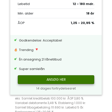
Løbetid
12 - 180 mdr.
Min. alder
18 år
ÅOP
1,25 - 20,95 %
Godkendelse: Acceptabel
Trending
Én ansøgning 21 lånetilbud
Super samlelån
ANSØG HER
14 dages fortrydelsesret
eks: Samlet kreditbeløb 100.000 kr. ÅOP 3,80 %.
Variabel debitorrente 3,48 %. Etablering 1.000 kr.
Samlet tilbagebetaling 111.690 kr. Løbetid 5 år.
Rentespænd 1,25-20,95 %.