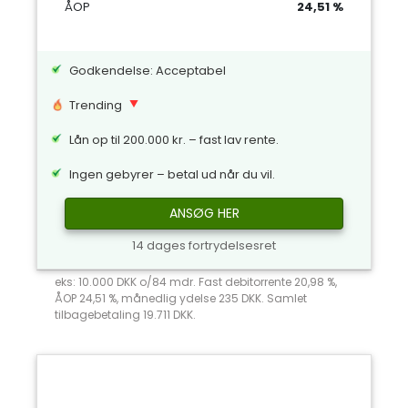
ÅOP
24,51 %
Godkendelse: Acceptabel
Trending
Lån op til 200.000 kr. – fast lav rente.
Ingen gebyrer – betal ud når du vil.
ANSØG HER
14 dages fortrydelsesret
eks: 10.000 DKK o/84 mdr. Fast debitorrente 20,98 %,
ÅOP 24,51 %, månedlig ydelse 235 DKK. Samlet
tilbagebetaling 19.711 DKK.