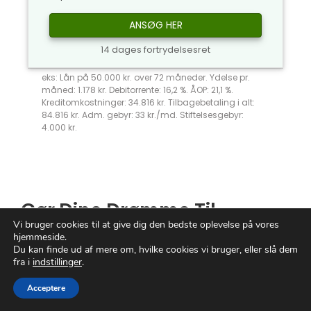
ANSØG HER
14 dages fortrydelsesret
eks: Lån på 50.000 kr. over 72 måneder. Ydelse pr.
måned: 1.178 kr. Debitorrente: 16,2 %. ÅOP: 21,1 %.
Kreditomkostninger: 34.816 kr. Tilbagebetaling i alt:
84.816 kr. Adm. gebyr: 33 kr./md. Stiftelsesgebyr:
4.000 kr.
Gør Dine Drømme Til
Vi bruger cookies til at give dig den bedste oplevelse på vores
Virkelighed med Familielån
hjemmeside.
Du kan finde ud af mere om, hvilke cookies vi bruger, eller slå dem
fra i
indstillinger
.
Forestil dig en verden, hvor dine største
drømme kan blive til virkelighed uden
Acceptere
bekymringer. En verden, hvor
økonomisk