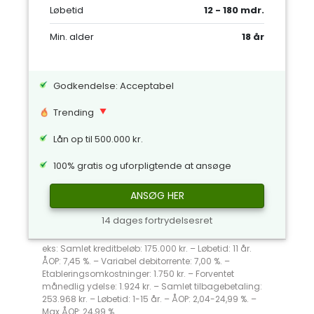
Løbetid
12 - 180 mdr.
Min. alder
18 år
Godkendelse: Acceptabel
Trending
Lån op til 500.000 kr.
100% gratis og uforpligtende at ansøge
ANSØG HER
14 dages fortrydelsesret
eks: Samlet kreditbeløb: 175.000 kr. – Løbetid: 11 år.
ÅOP: 7,45 %. – Variabel debitorrente: 7,00 %. –
Etableringsomkostninger: 1.750 kr. – Forventet
månedlig ydelse: 1.924 kr. – Samlet tilbagebetaling:
253.968 kr. – Løbetid: 1-15 år. – ÅOP: 2,04-24,99 %. –
Max ÅOP: 24,99 %.