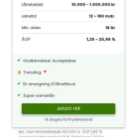
Lånebeløb
10.000 - 1.000.000 kr
Løbetid
12 - 180 mdr.
Min. alder
18 år
ÅOP
1,25 - 20,95 %
Godkendelse: Acceptabel
Trending
Én ansøgning 21 lånetilbud
Super samlelån
ANSØG HER
14 dages fortrydelsesret
eks: Samlet kreditbeløb 100.000 kr. ÅOP 3,80 %.