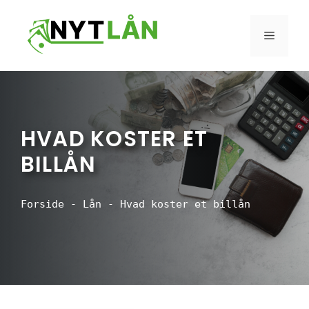
Hop
til
MENU
indhold
HVAD KOSTER ET
BILLÅN
Forside
-
Lån
-
Hvad koster et billån