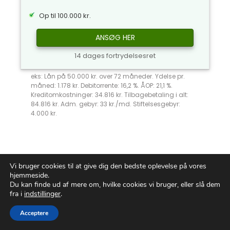
Op til 100.000 kr.
ANSØG HER
14 dages fortrydelsesret
eks: Lån på 50.000 kr. over 72 måneder. Ydelse pr.
måned: 1.178 kr. Debitorrente: 16,2 %. ÅOP: 21,1 %.
Kreditomkostninger: 34.816 kr. Tilbagebetaling i alt:
84.816 kr. Adm. gebyr: 33 kr./md. Stiftelsesgebyr:
4.000 kr.
Vi bruger cookies til at give dig den bedste oplevelse på vores
Transformér Din Kørsel med
hjemmeside.
Du kan finde ud af mere om, hvilke cookies vi bruger, eller slå dem
Et Billån
fra i
indstillinger
.
Acceptere
Har du nogensinde drømt om at glide
gennem byen i en
flunkende ny bil
,
der
ikke