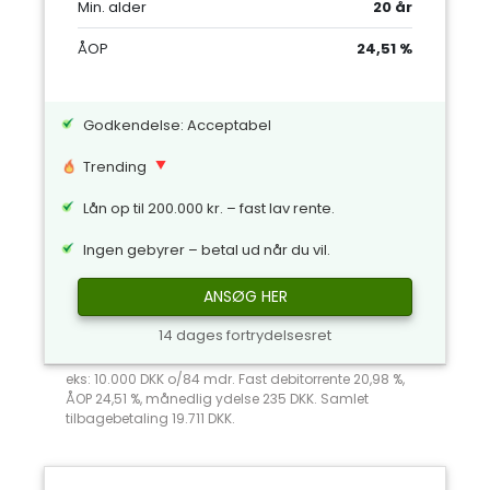
Min. alder
20 år
ÅOP
24,51 %
Godkendelse: Acceptabel
Trending
Lån op til 200.000 kr. – fast lav rente.
Ingen gebyrer – betal ud når du vil.
ANSØG HER
14 dages fortrydelsesret
eks: 10.000 DKK o/84 mdr. Fast debitorrente 20,98 %,
ÅOP 24,51 %, månedlig ydelse 235 DKK. Samlet
tilbagebetaling 19.711 DKK.