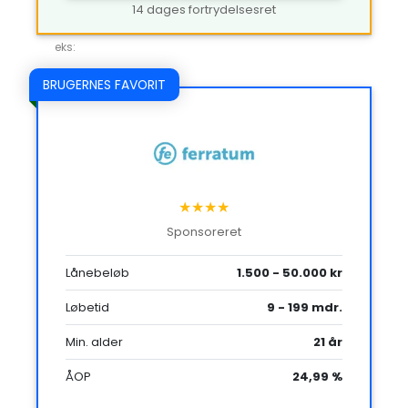
14 dages fortrydelsesret
eks:
BRUGERNES FAVORIT
★★★★
Sponsoreret
Lånebeløb
1.500 - 50.000 kr
Løbetid
9 - 199 mdr.
Min. alder
21 år
ÅOP
24,99 %