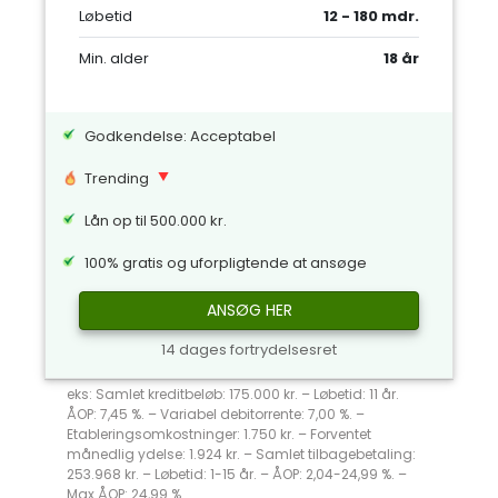
Løbetid
12 - 180 mdr.
Min. alder
18 år
Godkendelse: Acceptabel
Trending
Lån op til 500.000 kr.
100% gratis og uforpligtende at ansøge
ANSØG HER
14 dages fortrydelsesret
eks: Samlet kreditbeløb: 175.000 kr. – Løbetid: 11 år.
ÅOP: 7,45 %. – Variabel debitorrente: 7,00 %. –
Etableringsomkostninger: 1.750 kr. – Forventet
månedlig ydelse: 1.924 kr. – Samlet tilbagebetaling:
253.968 kr. – Løbetid: 1-15 år. – ÅOP: 2,04-24,99 %. –
Max ÅOP: 24,99 %.