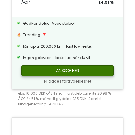
ÅOP
24,51 %
Godkendelse: Acceptabel
Trending
Lån op til 200.000 kr. – fast lav rente.
Ingen gebyrer – betal ud når du vil.
ANSØG HER
14 dages fortrydelsesret
eks: 10.000 DKK o/84 mdr. Fast debitorrente 20,98 %,
ÅOP 24,51 %, månedlig ydelse 235 DKK. Samlet
tilbagebetaling 19.711 DKK.