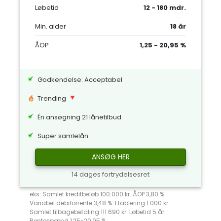
Løbetid
12 - 180 mdr.
Min. alder
18 år
ÅOP
1,25 - 20,95 %
Godkendelse: Acceptabel
Trending
Én ansøgning 21 lånetilbud
Super samlelån
ANSØG HER
14 dages fortrydelsesret
eks: Samlet kreditbeløb 100.000 kr. ÅOP 3,80 %.
Variabel debitorrente 3,48 %. Etablering 1.000 kr.
Samlet tilbagebetaling 111.690 kr. Løbetid 5 år.
Rentespænd 1,25-20,95 %.