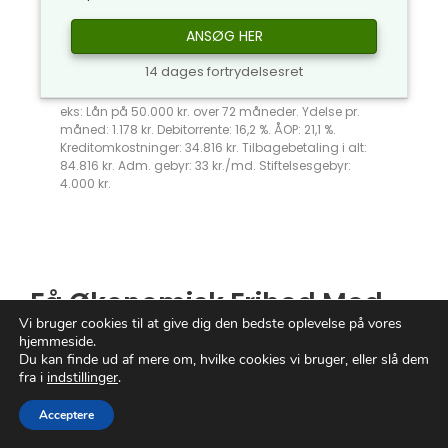
ANSØG HER
14 dages fortrydelsesret
eks: Lån på 50.000 kr. over 72 måneder. Ydelse pr.
måned: 1.178 kr. Debitorrente: 16,2 %. ÅOP: 21,1 %.
Kreditomkostninger: 34.816 kr. Tilbagebetaling i alt:
84.816 kr. Adm. gebyr: 33 kr./md. Stiftelsesgebyr:
4.000 kr.
Få Økonomisk Frihed Med
Vi bruger cookies til at give dig den bedste oplevelse på vores
Sms Lån Trods RKI
hjemmeside.
Du kan finde ud af mere om, hvilke cookies vi bruger, eller slå dem
fra i
indstillinger
.
Er du fanget i en økonomisk knibe og
trænger til et frisk pust til din finansielle
Acceptere
situation?
Sms
lån
trods
RKI
kan være din