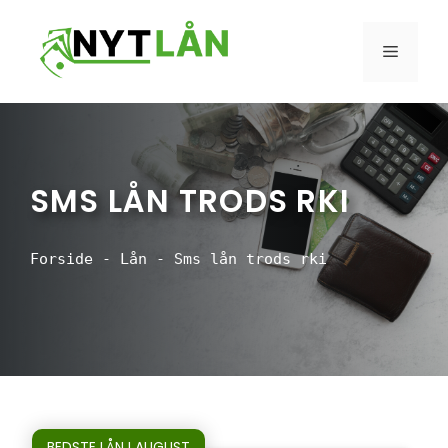
Hop
til
MENU
indhold
SMS LÅN TRODS RKI
Forside
-
Lån
-
Sms lån trods rki
BEDSTE LÅN I AUGUST