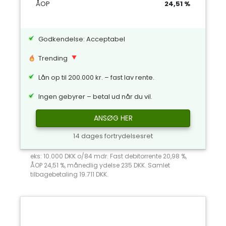
ÅOP
24,51 %
Godkendelse: Acceptabel
Trending
Lån op til 200.000 kr. – fast lav rente.
Ingen gebyrer – betal ud når du vil.
ANSØG HER
14 dages fortrydelsesret
eks: 10.000 DKK o/84 mdr. Fast debitorrente 20,98 %,
ÅOP 24,51 %, månedlig ydelse 235 DKK. Samlet
tilbagebetaling 19.711 DKK.