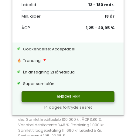
Løbetid
12 - 180 mdr.
Min. alder
18 år
ÅOP
1,25 - 20,95 %
Godkendelse: Acceptabel
Trending
Én ansøgning 21 lånetilbud
Super samlelån
ANSØG HER
14 dages fortrydelsesret
eks: Samlet kreditbeløb 100.000 kr. ÅOP 3,80 %.
Variabel debitorrente 3,48 %. Etablering 1.000 kr.
Samlet tilbagebetaling 111.690 kr. Løbetid 5 år.
Rentespænd 1,25-20,95 %.