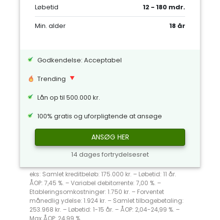
Løbetid
12 - 180 mdr.
Min. alder
18 år
Godkendelse: Acceptabel
Trending
Lån op til 500.000 kr.
100% gratis og uforpligtende at ansøge
ANSØG HER
14 dages fortrydelsesret
eks: Samlet kreditbeløb: 175.000 kr. – Løbetid: 11 år.
ÅOP: 7,45 %. – Variabel debitorrente: 7,00 %. –
Etableringsomkostninger: 1.750 kr. – Forventet
månedlig ydelse: 1.924 kr. – Samlet tilbagebetaling:
253.968 kr. – Løbetid: 1-15 år. – ÅOP: 2,04-24,99 %. –
Max ÅOP: 24,99 %.