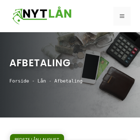
Hop
til
MENU
indhold
AFBETALING
Forside
-
Lån
-
Afbetaling
BEDSTE LÅN I AUGUST