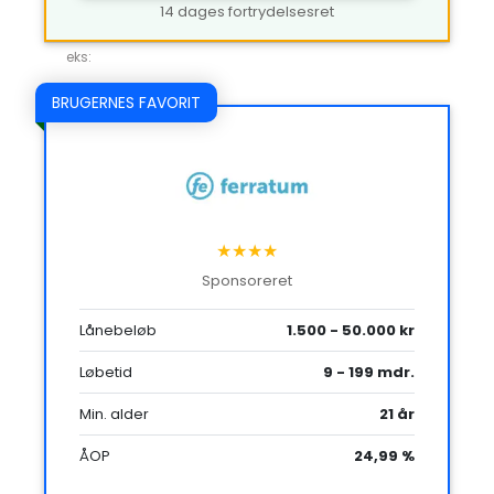
14 dages fortrydelsesret
eks:
BRUGERNES FAVORIT
★★★★
Sponsoreret
Lånebeløb
1.500 - 50.000 kr
Løbetid
9 - 199 mdr.
Min. alder
21 år
ÅOP
24,99 %