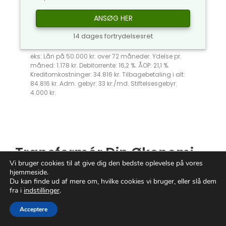
ANSØG HER
14 dages fortrydelsesret
eks: Lån på 50.000 kr. over 72 måneder. Ydelse pr.
måned: 1.178 kr. Debitorrente: 16,2 %. ÅOP: 21,1 %.
Kreditomkostninger: 34.816 kr. Tilbagebetaling i alt:
84.816 kr. Adm. gebyr: 33 kr./md. Stiftelsesgebyr:
4.000 kr.
Transformér Din Økonomi
Vi bruger cookies til at give dig den bedste oplevelse på vores
med
Afbetaling
hjemmeside.
Du kan finde ud af mere om, hvilke cookies vi bruger, eller slå dem
fra i
indstillinger
.
Er du træt af at drømme om produkter, du
ikke har råd til?
Afbetalingsordninger
kan
Acceptere
være din gyldne nøgle til et liv uden