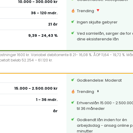
10.000 - 300.000 kr
Trending
36 - 120 mdr.
Ingen skjulte gebyrer
21 år
Ved samlelån, sørger de for a
9,39 - 24,43 %
dine eksisterende lån
ninger 1600 kr. Variabel debitorrente 8.21- 16,08 %. ÅOP 11,64 - 19,72 %. Ma
etalt beløb 52.254 – 61.120 kr.
Godkendelse: Moderat
15.000 - 2.500.000 kr
Trending
1 - 36 mdr.
Erhvervslån 15.000 - 2.500.000 
til 36 måneder
år
Godkendt lån inden for én
arbejdsdag - ansøg online p
minutter