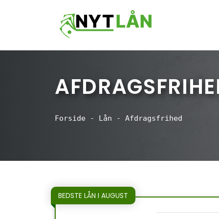
Hop
til
indhold
AFDRAGSFRIHE
Forside
-
Lån
-
Afdragsfrihed
BEDSTE LÅN I AUGUST