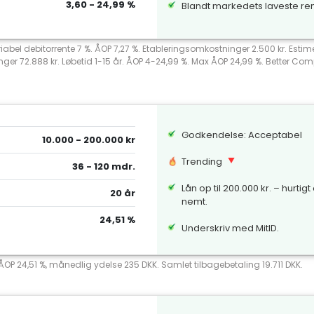
3,60 - 24,99 %
Blandt markedets laveste re
riabel debitorrente 7 %. ÅOP 7,27 %. Etableringsomkostninger 2.500 kr. Esti
nger 72.888 kr. Løbetid 1-15 år. ÅOP 4-24,99 %. Max ÅOP 24,99 %. Better 
Godkendelse: Acceptabel
10.000 - 200.000 kr
Trending
36 - 120 mdr.
Lån op til 200.000 kr. – hurtigt
20 år
nemt.
24,51 %
Underskriv med MitID.
 ÅOP 24,51 %, månedlig ydelse 235 DKK. Samlet tilbagebetaling 19.711 DKK.