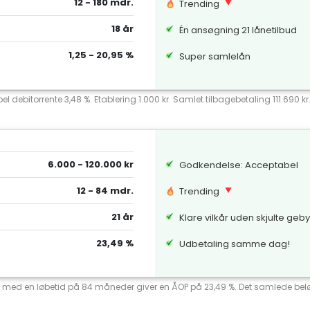
12 - 180 mdr.
Trending
18 år
Én ansøgning 21 lånetilbud
1,25 - 20,95 %
Super samlelån
el debitorrente 3,48 %. Etablering 1.000 kr. Samlet tilbagebetaling 111.690 k
6.000 - 120.000 kr
Godkendelse: Acceptabel
12 - 84 mdr.
Trending
21 år
Klare vilkår uden skjulte geb
23,49 %
Udbetaling samme dag!
ente med en løbetid på 84 måneder giver en ÅOP på 23,49 %. Det samlede beløb