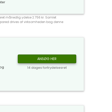
nter
meret månedlig ydelse 2.756 kr. Samlet
Compared drives af virksomheden bag denne
ANSØG HER
 og
14 dages fortrydelsesret