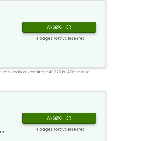
ANSØG HER
14 dages fortrydelsesret
 Samlede kreditomkostninger 43,325 kr. ÅOP spænd
ANSØG HER
14 dages fortrydelsesret
ker