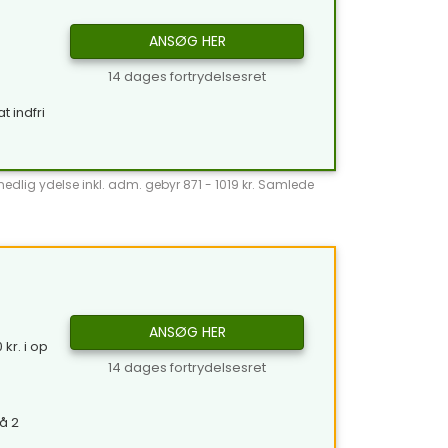
ANSØG HER
14 dages fortrydelsesret
t indfri
̊nedlig ydelse inkl. adm. gebyr 871 - 1019 kr. Samlede
ANSØG HER
kr. i op
14 dages fortrydelsesret
å 2