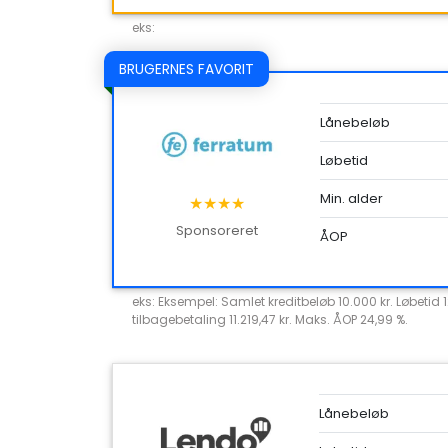
eks:
BRUGERNES FAVORIT
Lånebeløb
Løbetid
Min. alder
★★★★
Sponsoreret
ÅOP
eks: Eksempel: Samlet kreditbeløb 10.000 kr. Løbetid 
tilbagebetaling 11.219,47 kr. Maks. ÅOP 24,99 %.
Lånebeløb