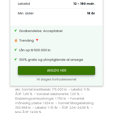
Løbetid
12 - 180 mdr.
Min. alder
18 år
Godkendelse: Acceptabel
Trending
Lån op til 500.000 kr.
100% gratis og uforpligtende at ansøge
ANSØG HER
14 dages fortrydelsesret
eks: Samlet kreditbeløb: 175.000 kr. – Løbetid: 11 år.
ÅOP: 7,45 %. – Variabel debitorrente: 7,00 %. –
Etableringsomkostninger: 1.750 kr. – Forventet
månedlig ydelse: 1.924 kr. – Samlet tilbagebetaling:
253.968 kr. – Løbetid: 1-15 år. – ÅOP: 2,04-24,99 %. –
Max ÅOP: 24,99 %.