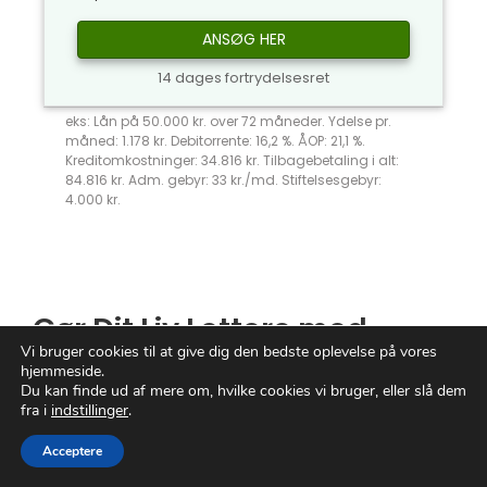
ANSØG HER
14 dages fortrydelsesret
eks: Lån på 50.000 kr. over 72 måneder. Ydelse pr.
måned: 1.178 kr. Debitorrente: 16,2 %. ÅOP: 21,1 %.
Kreditomkostninger: 34.816 kr. Tilbagebetaling i alt:
84.816 kr. Adm. gebyr: 33 kr./md. Stiftelsesgebyr:
4.000 kr.
Gør Dit Liv Lettere med
Vi bruger cookies til at give dig den bedste oplevelse på vores
Betalingsservice
hjemmeside.
Du kan finde ud af mere om, hvilke cookies vi bruger, eller slå dem
fra i
indstillinger
.
Hver dag jagter vi alle effektivitet og
enkelhed i vores travle liv. Forestil dig en
Acceptere
verden, hvor glemte regninger og