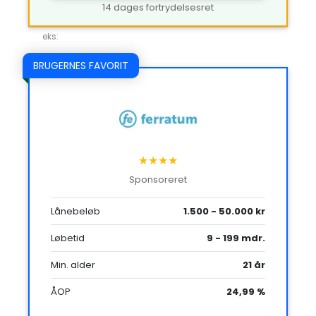
14 dages fortrydelsesret
eks:
BRUGERNES FAVORIT
★★★★
Sponsoreret
Lånebeløb
1.500 - 50.000 kr
Løbetid
9 - 199 mdr.
Min. alder
21 år
ÅOP
24,99 %