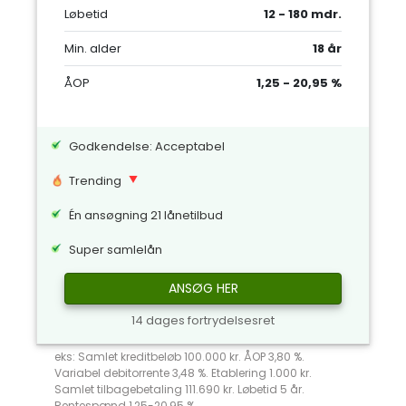
Løbetid
12 - 180 mdr.
Min. alder
18 år
ÅOP
1,25 - 20,95 %
Godkendelse: Acceptabel
Trending
Én ansøgning 21 lånetilbud
Super samlelån
ANSØG HER
14 dages fortrydelsesret
eks: Samlet kreditbeløb 100.000 kr. ÅOP 3,80 %.
Variabel debitorrente 3,48 %. Etablering 1.000 kr.
Samlet tilbagebetaling 111.690 kr. Løbetid 5 år.
Rentespænd 1,25-20,95 %.