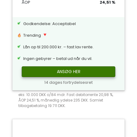
ÅOP
24,51 %
Godkendelse: Acceptabel
Trending
Lån op til 200.000 kr. – fast lav rente.
Ingen gebyrer – betal ud når du vil.
ANSØG HER
14 dages fortrydelsesret
eks: 10.000 DKK o/84 mdr. Fast debitorrente 20,98 %,
ÅOP 24,51 %, månedlig ydelse 235 DKK. Samlet
tilbagebetaling 19.711 DKK.