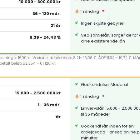
10.000 - 300.000 kr
Trending
36 - 120 mdr.
Ingen skjulte gebyrer
21 år
Ved samlelån, sørger de for a
9,39 - 24,43 %
dine eksisterende lån
ninger 1600 kr. Variabel debitorrente 8.21- 16,08 %. ÅOP 11,64 - 19,72 %. Ma
etalt beløb 52.254 – 61.120 kr.
Godkendelse: Moderat
15.000 - 2.500.000 kr
Trending
1 - 36 mdr.
Erhvervslån 15.000 - 2.500.000 
til 36 måneder
år
Godkendt lån inden for én
arbejdsdag - ansøg online p
minutter