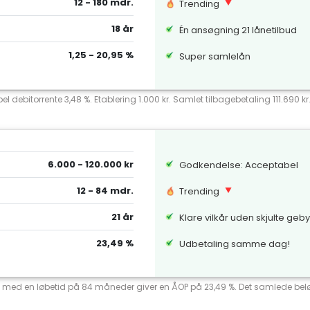
12 - 180 mdr.
Trending
18 år
Én ansøgning 21 lånetilbud
1,25 - 20,95 %
Super samlelån
el debitorrente 3,48 %. Etablering 1.000 kr. Samlet tilbagebetaling 111.690 k
6.000 - 120.000 kr
Godkendelse: Acceptabel
12 - 84 mdr.
Trending
21 år
Klare vilkår uden skjulte geb
23,49 %
Udbetaling samme dag!
ente med en løbetid på 84 måneder giver en ÅOP på 23,49 %. Det samlede beløb