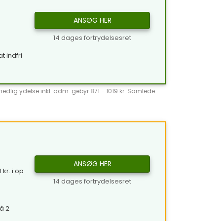
ANSØG HER
14 dages fortrydelsesret
t indfri
̊nedlig ydelse inkl. adm. gebyr 871 - 1019 kr. Samlede
ANSØG HER
kr. i op
14 dages fortrydelsesret
å 2