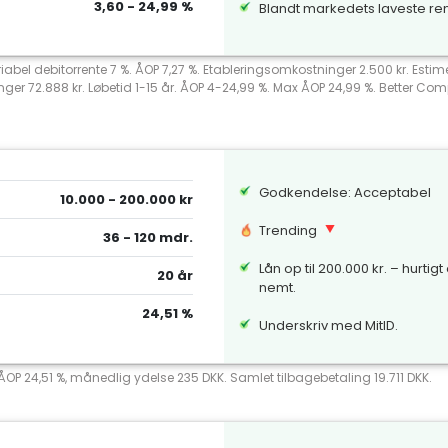
3,60 - 24,99 %
Blandt markedets laveste re
riabel debitorrente 7 %. ÅOP 7,27 %. Etableringsomkostninger 2.500 kr. Esti
nger 72.888 kr. Løbetid 1-15 år. ÅOP 4-24,99 %. Max ÅOP 24,99 %. Better 
Godkendelse: Acceptabel
10.000 - 200.000 kr
Trending
36 - 120 mdr.
Lån op til 200.000 kr. – hurtigt
20 år
nemt.
24,51 %
Underskriv med MitID.
 ÅOP 24,51 %, månedlig ydelse 235 DKK. Samlet tilbagebetaling 19.711 DKK.