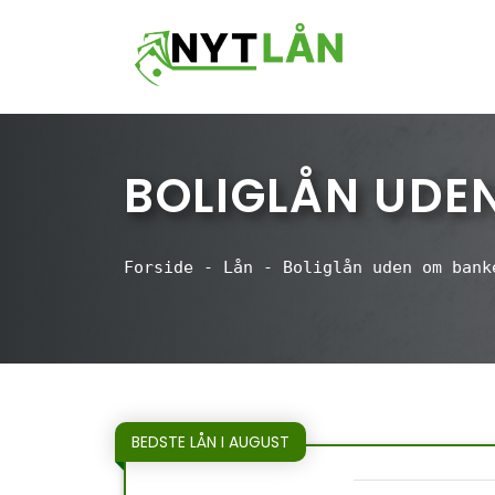
Hop
til
indhold
BOLIGLÅN UDE
Forside
-
Lån
-
Boliglån uden om bank
BEDSTE LÅN I AUGUST