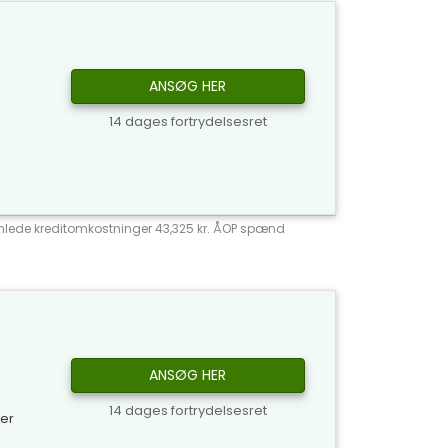
ANSØG HER
14 dages fortrydelsesret
 Samlede kreditomkostninger 43,325 kr. ÅOP spænd
ANSØG HER
14 dages fortrydelsesret
ker