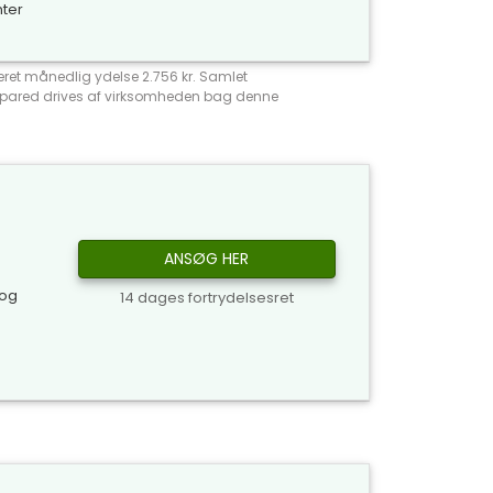
nter
meret månedlig ydelse 2.756 kr. Samlet
Compared drives af virksomheden bag denne
ANSØG HER
 og
14 dages fortrydelsesret