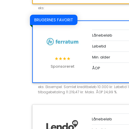
eks:
BRUGERNES FAVORIT
Lånebeløb
Løbetid
Min. alder
★★★★
Sponsoreret
ÅOP
eks: Eksempel: Samlet kreditbeløb 10.000 kr. Løbetid 
tilbagebetaling 11.219,47 kr. Maks. ÅOP 24,99 %.
Lånebeløb