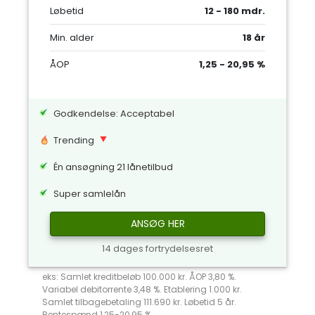
Løbetid
12 - 180 mdr.
Min. alder
18 år
ÅOP
1,25 - 20,95 %
Godkendelse: Acceptabel
Trending
Én ansøgning 21 lånetilbud
Super samlelån
ANSØG HER
14 dages fortrydelsesret
eks: Samlet kreditbeløb 100.000 kr. ÅOP 3,80 %.
Variabel debitorrente 3,48 %. Etablering 1.000 kr.
Samlet tilbagebetaling 111.690 kr. Løbetid 5 år.
Rentespænd 1,25-20,95 %.