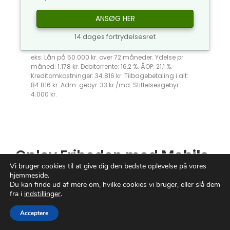
ANSØG HER
14 dages fortrydelsesret
eks: Lån på 50.000 kr. over 72 måneder. Ydelse pr.
måned: 1.178 kr. Debitorrente: 16,2 %. ÅOP: 21,1 %.
Kreditomkostninger: 34.816 kr. Tilbagebetaling i alt:
84.816 kr. Adm. gebyr: 33 kr./md. Stiftelsesgebyr:
4.000 kr.
Oplev Friheden med
Mobile
Vi bruger cookies til at give dig den bedste oplevelse på vores
Pay
hjemmeside.
Du kan finde ud af mere om, hvilke cookies vi bruger, eller slå dem
fra i
indstillinger
.
Gør dig klar til at opleve ultimativ
bekvemmelighed og sikkerhed med
Mobile
Acceptere
Pays
revolutionerende betalingstjeneste.