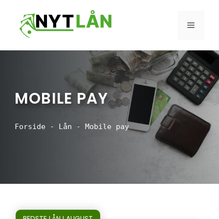
Hop
til
MENU
indhold
MOBILE PAY
Forside
-
Lån
-
Mobile pay
BEDSTE LÅN I AUGUST