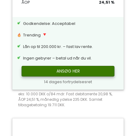
ÅOP
24,51 %
Godkendelse: Acceptabel
Trending
Lån op til 200.000 kr. – fast lav rente.
Ingen gebyrer – betal ud når du vil.
ANSØG HER
14 dages fortrydelsesret
eks: 10.000 DKK o/84 mdr. Fast debitorrente 20,98 %,
ÅOP 24,51 %, månedlig ydelse 235 DKK. Samlet
tilbagebetaling 19.711 DKK.