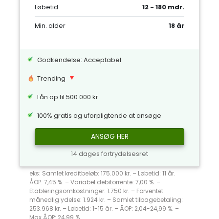
Løbetid
12 - 180 mdr.
Min. alder
18 år
Godkendelse: Acceptabel
Trending
Lån op til 500.000 kr.
100% gratis og uforpligtende at ansøge
ANSØG HER
14 dages fortrydelsesret
eks: Samlet kreditbeløb: 175.000 kr. – Løbetid: 11 år.
ÅOP: 7,45 %. – Variabel debitorrente: 7,00 %. –
Etableringsomkostninger: 1.750 kr. – Forventet
månedlig ydelse: 1.924 kr. – Samlet tilbagebetaling:
253.968 kr. – Løbetid: 1-15 år. – ÅOP: 2,04-24,99 %. –
Max ÅOP: 24,99 %.