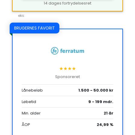
14 dages fortrydelsesret
eks:
BRUGERNES FAVORIT
★★★★
Sponsoreret
Lånebeløb
1.500 - 50.000 kr
Løbetid
9 - 199 mdr.
Min. alder
21 år
ÅOP
24,99 %