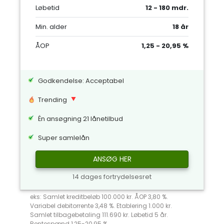
Løbetid
12 - 180 mdr.
Min. alder
18 år
ÅOP
1,25 - 20,95 %
Godkendelse: Acceptabel
Trending
Én ansøgning 21 lånetilbud
Super samlelån
ANSØG HER
14 dages fortrydelsesret
eks: Samlet kreditbeløb 100.000 kr. ÅOP 3,80 %.
Variabel debitorrente 3,48 %. Etablering 1.000 kr.
Samlet tilbagebetaling 111.690 kr. Løbetid 5 år.
Rentespænd 1,25-20,95 %.