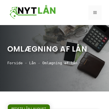
Hop
til
MENU
indhold
OMLÆGNING AF LÅN
Forside
-
Lån
-
Omlægning af lån
BEDSTE LÅN I AUGUST