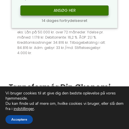
ANSØG HER
14 dages fortrydelsesret
eks: Lån på 50.000 kr. over 72 måneder. Ydelse pr.
måned: 1.178 kr. Debitorrente: 16,2 %. ÅOP: 21,1 %.
Kreditomkostninger: 34.816 kr. Tilbagebetaling i alt:
84.816 kr. Adm. gebyr: 33 kr./md. Stiftelsesgebyr:
4.000 kr.
Transformér Din Økonomi
Vi bruger cookies til at give dig den bedste oplevelse på vores
Med
Omlægning af Lån
hjemmeside.
Du kan finde ud af mere om, hvilke cookies vi bruger, eller slå dem
fra i
indstillinger
.
Er du klar til at
revolutionere
din økonomi?
Omlægning af
lån
er din gyldne billet til en
Acceptere
lysere økonomisk fremtid. Forestil dig et liv,