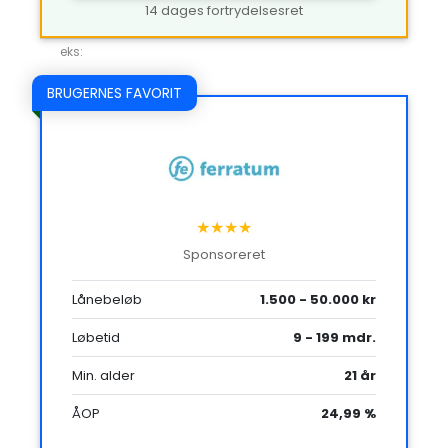
14 dages fortrydelsesret
eks:
BRUGERNES FAVORIT
★★★★
Sponsoreret
Lånebeløb
1.500 - 50.000 kr
Løbetid
9 - 199 mdr.
Min. alder
21 år
ÅOP
24,99 %