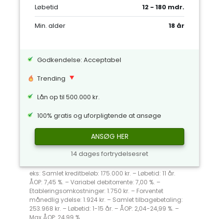
Løbetid
12 - 180 mdr.
Min. alder
18 år
Godkendelse: Acceptabel
Trending
Lån op til 500.000 kr.
100% gratis og uforpligtende at ansøge
ANSØG HER
14 dages fortrydelsesret
eks: Samlet kreditbeløb: 175.000 kr. – Løbetid: 11 år.
ÅOP: 7,45 %. – Variabel debitorrente: 7,00 %. –
Etableringsomkostninger: 1.750 kr. – Forventet
månedlig ydelse: 1.924 kr. – Samlet tilbagebetaling:
253.968 kr. – Løbetid: 1-15 år. – ÅOP: 2,04-24,99 %. –
Max ÅOP: 24,99 %.