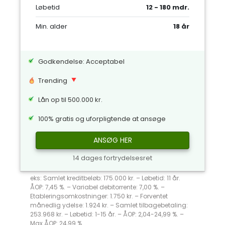
Løbetid
12 - 180 mdr.
Min. alder
18 år
Godkendelse: Acceptabel
Trending
Lån op til 500.000 kr.
100% gratis og uforpligtende at ansøge
ANSØG HER
14 dages fortrydelsesret
eks: Samlet kreditbeløb: 175.000 kr. – Løbetid: 11 år.
ÅOP: 7,45 %. – Variabel debitorrente: 7,00 %. –
Etableringsomkostninger: 1.750 kr. – Forventet
månedlig ydelse: 1.924 kr. – Samlet tilbagebetaling:
253.968 kr. – Løbetid: 1-15 år. – ÅOP: 2,04-24,99 %. –
Max ÅOP: 24,99 %.