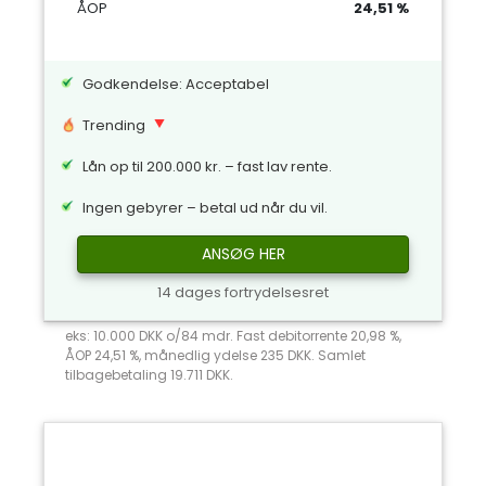
ÅOP
24,51 %
Godkendelse: Acceptabel
Trending
Lån op til 200.000 kr. – fast lav rente.
Ingen gebyrer – betal ud når du vil.
ANSØG HER
14 dages fortrydelsesret
eks: 10.000 DKK o/84 mdr. Fast debitorrente 20,98 %,
ÅOP 24,51 %, månedlig ydelse 235 DKK. Samlet
tilbagebetaling 19.711 DKK.