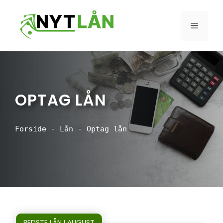
Hop
til
MENU
indhold
OPTAG LÅN
Forside
-
Lån
-
Optag lån
BEDSTE LÅN I AUGUST