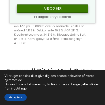
ANSØG HER
14 dages fortrydelsesret
eks: Lån på 50.000 kr. over 72 måneder. Ydelse pr.
måned: 1.178 kr. Debitorrente: 16,2 %. ÅOP: 21,1 %.
Kreditomkostninger: 34.816 kr. Tilbagebetaling i alt:
84.816 kr. Adm. gebyr: 33 kr./md. Stiftelsesgebyr:
4.000 kr.
Forvandl Dit Liv Med
Optag
Vi bruger cookies til at give dig den bedste oplevelse på vores
Lån
: En Verden af
hjemmeside.
Muligheder Venter
Du kan finde ud af mere om, hvilke cookies vi bruger, eller slå dem
fra i
indstillinger
.
Drømmer du om at realisere dine største
Acceptere
ambitioner?
Optag
lån
kan være nøglen til