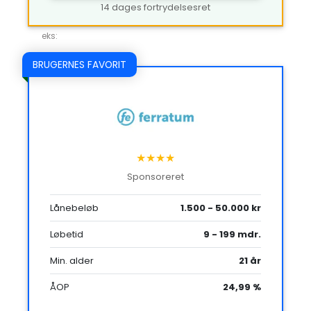
14 dages fortrydelsesret
eks:
BRUGERNES FAVORIT
★★★★
Sponsoreret
Lånebeløb
1.500 - 50.000 kr
Løbetid
9 - 199 mdr.
Min. alder
21 år
ÅOP
24,99 %