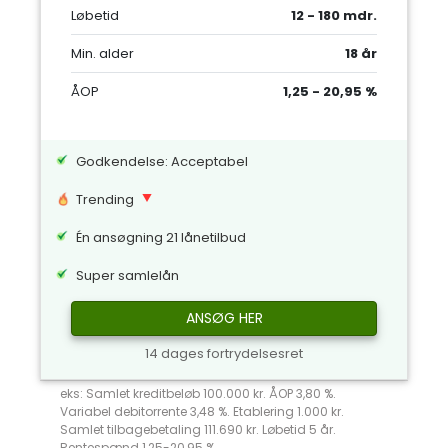
Løbetid
12 - 180 mdr.
Min. alder
18 år
ÅOP
1,25 - 20,95 %
Godkendelse: Acceptabel
Trending
Én ansøgning 21 lånetilbud
Super samlelån
ANSØG HER
14 dages fortrydelsesret
eks: Samlet kreditbeløb 100.000 kr. ÅOP 3,80 %.
Variabel debitorrente 3,48 %. Etablering 1.000 kr.
Samlet tilbagebetaling 111.690 kr. Løbetid 5 år.
Rentespænd 1,25-20,95 %.