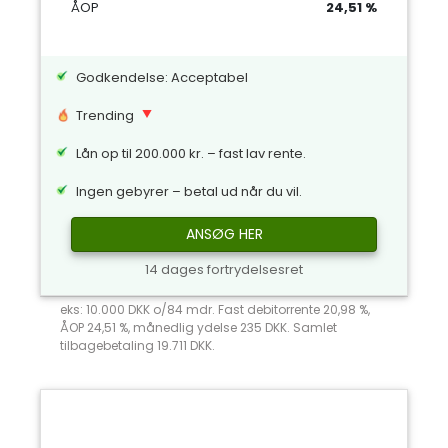
ÅOP
24,51 %
Godkendelse: Acceptabel
Trending
Lån op til 200.000 kr. – fast lav rente.
Ingen gebyrer – betal ud når du vil.
ANSØG HER
14 dages fortrydelsesret
eks: 10.000 DKK o/84 mdr. Fast debitorrente 20,98 %,
ÅOP 24,51 %, månedlig ydelse 235 DKK. Samlet
tilbagebetaling 19.711 DKK.