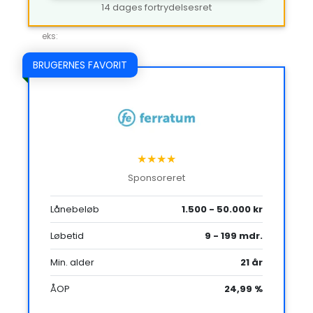
14 dages fortrydelsesret
eks:
BRUGERNES FAVORIT
★★★★
Sponsoreret
Lånebeløb
1.500 - 50.000 kr
Løbetid
9 - 199 mdr.
Min. alder
21 år
ÅOP
24,99 %