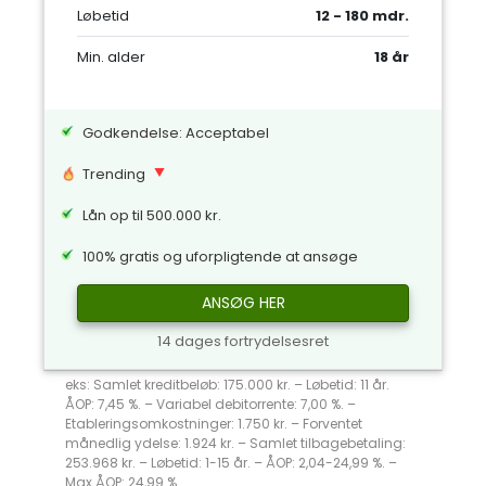
Løbetid
12 - 180 mdr.
Min. alder
18 år
Godkendelse: Acceptabel
Trending
Lån op til 500.000 kr.
100% gratis og uforpligtende at ansøge
ANSØG HER
14 dages fortrydelsesret
eks: Samlet kreditbeløb: 175.000 kr. – Løbetid: 11 år.
ÅOP: 7,45 %. – Variabel debitorrente: 7,00 %. –
Etableringsomkostninger: 1.750 kr. – Forventet
månedlig ydelse: 1.924 kr. – Samlet tilbagebetaling:
253.968 kr. – Løbetid: 1-15 år. – ÅOP: 2,04-24,99 %. –
Max ÅOP: 24,99 %.