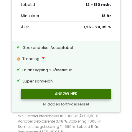
Løbetid
12 - 180 mdr.
Min. alder
18 år
ÅOP
1,25 - 20,95 %
Godkendelse: Acceptabel
Trending
Én ansøgning 21 lånetilbud
Super samlelån
ANSØG HER
14 dages fortrydelsesret
eks: Samlet kreditbeløb 100.000 kr. ÅOP 3,80 %.
Variabel debitorrente 3,48 %. Etablering 1.000 kr.
Samlet tilbagebetaling 111.690 kr. Løbetid 5 år.
Rentespænd 1,25-20,95 %.