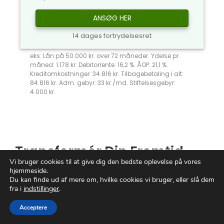
ANSØG HER
14 dages fortrydelsesret
eks: Lån på 50.000 kr. over 72 måneder. Ydelse pr.
måned: 1.178 kr. Debitorrente: 16,2 %. ÅOP: 21,1 %.
Kreditomkostninger: 34.816 kr. Tilbagebetaling i alt:
84.816 kr. Adm. gebyr: 33 kr./md. Stiftelsesgebyr:
4.000 kr.
Transformér Din Fremtid
Vi bruger cookies til at give dig den bedste oplevelse på vores
Med
Se studiegæld
hjemmeside.
Du kan finde ud af mere om, hvilke cookies vi bruger, eller slå dem
fra i
indstillinger
.
Føler du dig overvældet af tanken om din
studiegæld
? Du er ikke alene. Tusindvis af
Acceptere
studerende står over for den skræmmende