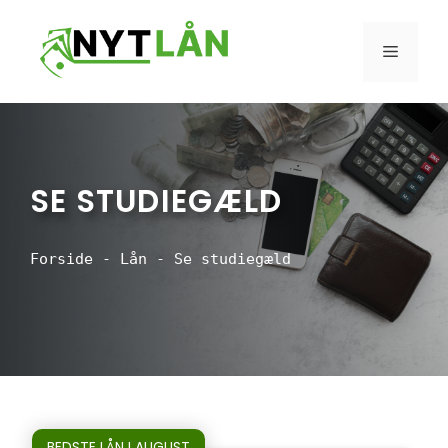
Hop
til
MENU
indhold
SE STUDIEGÆLD
Forside
-
Lån
-
Se studiegæld
BEDSTE LÅN I AUGUST