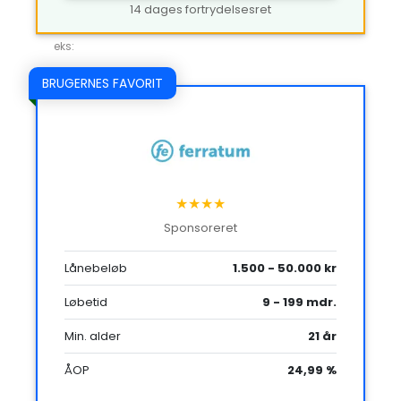
14 dages fortrydelsesret
eks:
BRUGERNES FAVORIT
★★★★
Sponsoreret
Lånebeløb
1.500 - 50.000 kr
Løbetid
9 - 199 mdr.
Min. alder
21 år
ÅOP
24,99 %