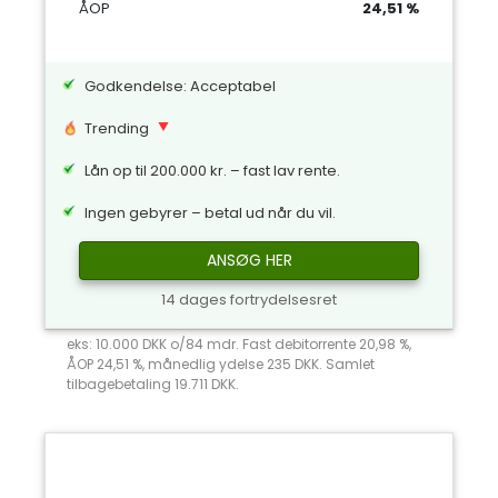
ÅOP
24,51 %
Godkendelse: Acceptabel
Trending
Lån op til 200.000 kr. – fast lav rente.
Ingen gebyrer – betal ud når du vil.
ANSØG HER
14 dages fortrydelsesret
eks: 10.000 DKK o/84 mdr. Fast debitorrente 20,98 %,
ÅOP 24,51 %, månedlig ydelse 235 DKK. Samlet
tilbagebetaling 19.711 DKK.