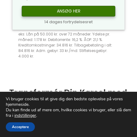
ANSØG HER
14 dages fortrydelsesret
eks: Lån på 50.000 kr. over 72 måneder. Ydelse pr.
måned: 1.178 kr. Debitorrente: 16,2 %. ÅOP: 21,1 %.
Kreditomkostninger: 34.816 kr. Tilbagebetaling i alt:
84.816 kr. Adm. gebyr: 33 kr./md. Stiftelsesgebyr:
4.000 kr.
Transformér Din Kørsel med
Vi bruger cookies til at give dig den bedste oplevelse på vores
Bilfinansiering
hjemmeside.
Du kan finde ud af mere om, hvilke cookies vi bruger, eller slå dem
fra i
indstillinger
.
Er du klar til at skabe forandring i dit liv?
Bilfinansiering
er din gyldne nøgle til frihed
Acceptere
på vejene. Med en verden af muligheder og