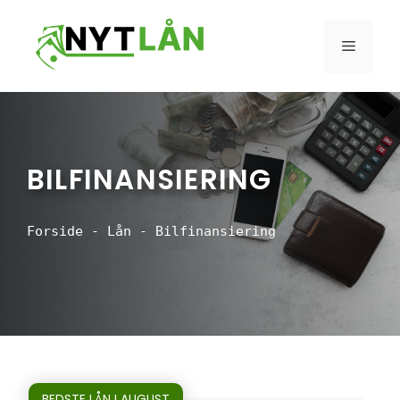
Hop
til
MENU
indhold
BILFINANSIERING
Forside
-
Lån
-
Bilfinansiering
BEDSTE LÅN I AUGUST