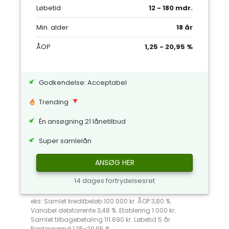
Løbetid
12 - 180 mdr.
Min. alder
18 år
ÅOP
1,25 - 20,95 %
Godkendelse: Acceptabel
Trending
Én ansøgning 21 lånetilbud
Super samlelån
ANSØG HER
14 dages fortrydelsesret
eks: Samlet kreditbeløb 100.000 kr. ÅOP 3,80 %.
Variabel debitorrente 3,48 %. Etablering 1.000 kr.
Samlet tilbagebetaling 111.690 kr. Løbetid 5 år.
Rentespænd 1,25-20,95 %.