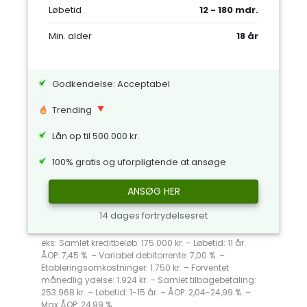
Løbetid
12 - 180 mdr.
Min. alder
18 år
Godkendelse: Acceptabel
Trending
Lån op til 500.000 kr.
100% gratis og uforpligtende at ansøge
ANSØG HER
14 dages fortrydelsesret
eks: Samlet kreditbeløb: 175.000 kr. – Løbetid: 11 år.
ÅOP: 7,45 %. – Variabel debitorrente: 7,00 %. –
Etableringsomkostninger: 1.750 kr. – Forventet
månedlig ydelse: 1.924 kr. – Samlet tilbagebetaling:
253.968 kr. – Løbetid: 1-15 år. – ÅOP: 2,04-24,99 %. –
Max ÅOP: 24,99 %.