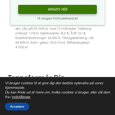
ANSØG HER
14 dages fortrydelsesret
eks: Lån på 50.000 kr. over 72 måneder. Ydelse pr.
måned: 1.178 kr. Debitorrente: 16,2 %. ÅOP: 21,1 %.
Kreditomkostninger: 34.816 kr. Tilbagebetaling i alt:
84.816 kr. Adm. gebyr: 33 kr./md. Stiftelsesgebyr:
4.000 kr.
Transformér Din
Vi bruger cookies til at give dig den bedste oplevelse på vores
Cykeloplevelse Med
Cykel
hjemmeside.
på Afbetaling
Du kan finde ud af mere om, hvilke cookies vi bruger, eller slå dem
fra i
indstillinger
.
Har du nogensinde drømt om at suse
Acceptere
gennem byens gader eller landeveje på en