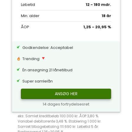
Løbetid
12 - 180 mdr.
Min. alder
18 år
ÅOP
1,25 - 20,95 %
Godkendelse: Acceptabel
Trending
Én ansøgning 21 lånetilbud
Super samlelån
ANSØG HER
14 dages fortrydelsesret
eks: Samlet kreditbeløb 100.000 kr. ÅOP 3,80 %.
Variabel debitorrente 3,48 %. Etablering 1.000 kr.
Samlet tilbagebetaling 111.690 kr. Løbetid 5 år.
Rentespænd 1,25-20,95 %.