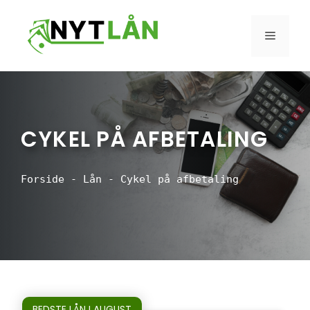
Hop
til
MENU
indhold
CYKEL PÅ AFBETALING
Forside
-
Lån
-
Cykel på afbetaling
BEDSTE LÅN I AUGUST