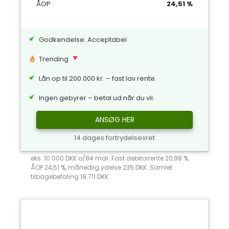
ÅOP
24,51 %
Godkendelse: Acceptabel
Trending
Lån op til 200.000 kr. – fast lav rente.
Ingen gebyrer – betal ud når du vil.
ANSØG HER
14 dages fortrydelsesret
eks: 10.000 DKK o/84 mdr. Fast debitorrente 20,98 %,
ÅOP 24,51 %, månedlig ydelse 235 DKK. Samlet
tilbagebetaling 19.711 DKK.