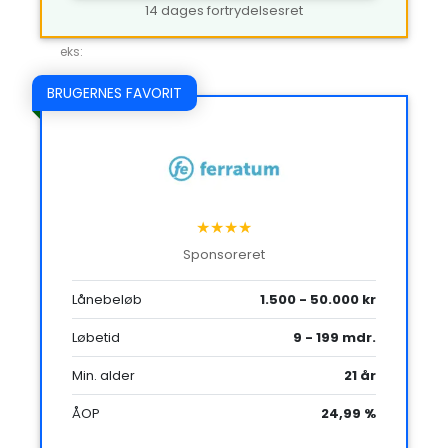
14 dages fortrydelsesret
eks:
BRUGERNES FAVORIT
★★★★
Sponsoreret
Lånebeløb
1.500 - 50.000 kr
Løbetid
9 - 199 mdr.
Min. alder
21 år
ÅOP
24,99 %