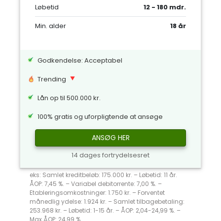
Løbetid
12 - 180 mdr.
Min. alder
18 år
Godkendelse: Acceptabel
Trending
Lån op til 500.000 kr.
100% gratis og uforpligtende at ansøge
ANSØG HER
14 dages fortrydelsesret
eks: Samlet kreditbeløb: 175.000 kr. – Løbetid: 11 år.
ÅOP: 7,45 %. – Variabel debitorrente: 7,00 %. –
Etableringsomkostninger: 1.750 kr. – Forventet
månedlig ydelse: 1.924 kr. – Samlet tilbagebetaling:
253.968 kr. – Løbetid: 1-15 år. – ÅOP: 2,04-24,99 %. –
Max ÅOP: 24,99 %.