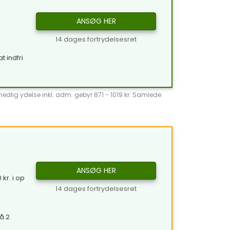
ANSØG HER
14 dages fortrydelsesret
t indfri
̊nedlig ydelse inkl. adm. gebyr 871 - 1019 kr. Samlede
ANSØG HER
kr. i op
14 dages fortrydelsesret
å 2