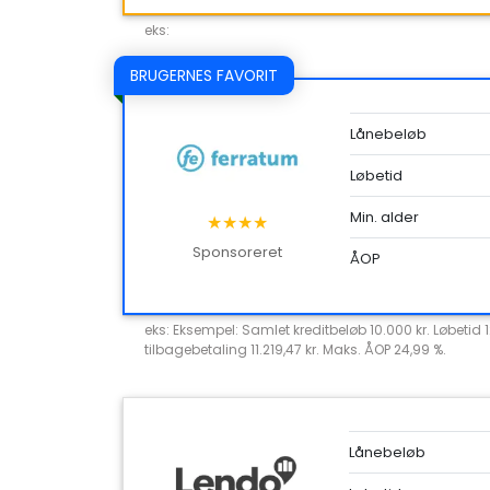
eks:
BRUGERNES FAVORIT
Lånebeløb
Løbetid
Min. alder
★★★★
Sponsoreret
ÅOP
eks: Eksempel: Samlet kreditbeløb 10.000 kr. Løbetid 
tilbagebetaling 11.219,47 kr. Maks. ÅOP 24,99 %.
Lånebeløb