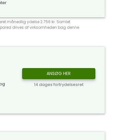
nter
meret månedlig ydelse 2.756 kr. Samlet
Compared drives af virksomheden bag denne
ANSØG HER
 og
14 dages fortrydelsesret