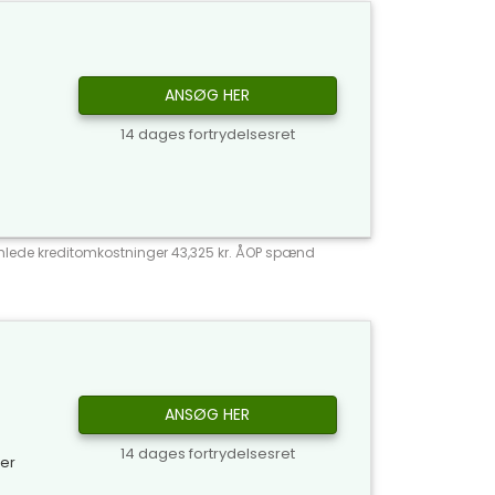
ANSØG HER
14 dages fortrydelsesret
 Samlede kreditomkostninger 43,325 kr. ÅOP spænd
ANSØG HER
14 dages fortrydelsesret
ker