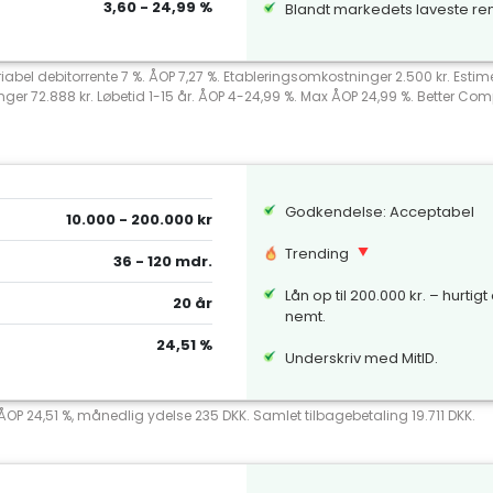
3,60 - 24,99 %
Blandt markedets laveste re
riabel debitorrente 7 %. ÅOP 7,27 %. Etableringsomkostninger 2.500 kr. Esti
nger 72.888 kr. Løbetid 1-15 år. ÅOP 4-24,99 %. Max ÅOP 24,99 %. Better 
Godkendelse: Acceptabel
10.000 - 200.000 kr
Trending
36 - 120 mdr.
Lån op til 200.000 kr. – hurtigt
20 år
nemt.
24,51 %
Underskriv med MitID.
 ÅOP 24,51 %, månedlig ydelse 235 DKK. Samlet tilbagebetaling 19.711 DKK.