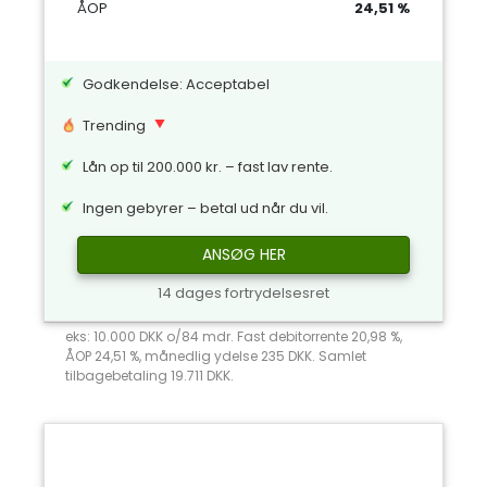
ÅOP
24,51 %
Godkendelse: Acceptabel
Trending
Lån op til 200.000 kr. – fast lav rente.
Ingen gebyrer – betal ud når du vil.
ANSØG HER
14 dages fortrydelsesret
eks: 10.000 DKK o/84 mdr. Fast debitorrente 20,98 %,
ÅOP 24,51 %, månedlig ydelse 235 DKK. Samlet
tilbagebetaling 19.711 DKK.