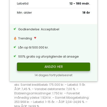
Løbetid
12 - 180 mdr.
Min. alder
18 år
Godkendelse: Acceptabel
Trending
Lån op til 500.000 kr.
100% gratis og uforpligtende at ansøge
ANSØG HER
14 dages fortrydelsesret
eks: Samlet kreditbeløb: 175.000 kr. – Løbetid: 11 år.
ÅOP: 7,45 %. – Variabel debitorrente: 7,00 %. –
Etableringsomkostninger: 1.750 kr. – Forventet
månedlig ydelse: 1.924 kr. – Samlet tilbagebetaling:
253.968 kr. – Løbetid: 1-15 år. – ÅOP: 2,04-24,99 %. –
Max ÅOP: 24,99 %.