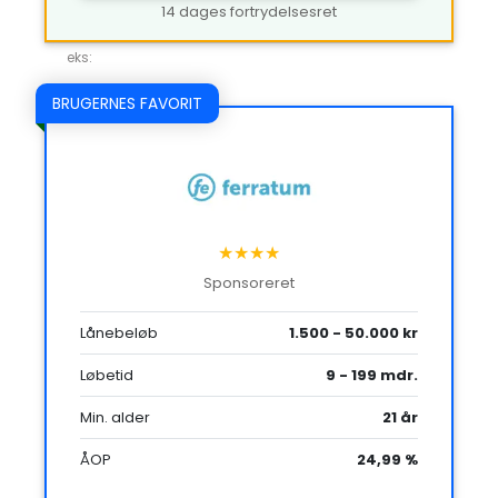
14 dages fortrydelsesret
eks:
BRUGERNES FAVORIT
★★★★
Sponsoreret
Lånebeløb
1.500 - 50.000 kr
Løbetid
9 - 199 mdr.
Min. alder
21 år
ÅOP
24,99 %