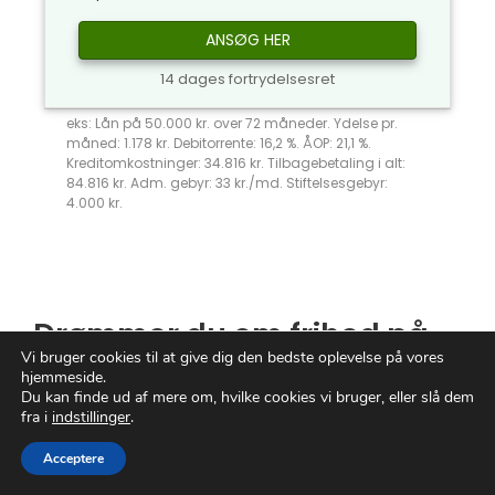
ANSØG HER
14 dages fortrydelsesret
eks: Lån på 50.000 kr. over 72 måneder. Ydelse pr.
måned: 1.178 kr. Debitorrente: 16,2 %. ÅOP: 21,1 %.
Kreditomkostninger: 34.816 kr. Tilbagebetaling i alt:
84.816 kr. Adm. gebyr: 33 kr./md. Stiftelsesgebyr:
4.000 kr.
Drømmer du om frihed på
Vi bruger cookies til at give dig den bedste oplevelse på vores
de åbne have?
Lån til båd
hjemmeside.
kan gøre drømmen til
Du kan finde ud af mere om, hvilke cookies vi bruger, eller slå dem
fra i
indstillinger
.
virkelighed!
Acceptere
Forestil dig en verden, hvor du kan opleve