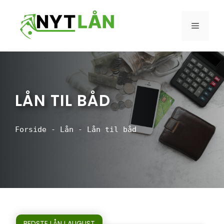
Hop
til
MENU
indhold
LÅN TIL BÅD
Forside
-
Lån
-
Lån til båd
BEDSTE LÅN I AUGUST