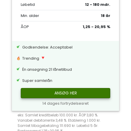
Løbetid
12 - 180 mdr.
Min. alder
18 år
ÅOP
1,25 - 20,95 %
Godkendelse: Acceptabel
Trending
Én ansøgning 21 lånetilbud
Super samlelån
ANSØG HER
14 dages fortrydelsesret
eks: Samlet kreditbeløb 100.000 kr. ÅOP 3,80 %.
Variabel debitorrente 3,48 %. Etablering 1.000 kr.
Samlet tilbagebetaling 111.690 kr. Løbetid 5 år.
Rentespænd 1,25-20,95 %.