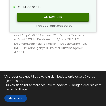
Op til 100.000 kr.
ANSØG HER
14 dages fortrydelsesret
eks: Lån på 50.000 kr. over 72 måneder. Ydelse pr.
måned: 1.178 kr. Debitorrente: 16,2 %. ÅOP: 21,1 %.
Kreditomkostninger: 34.816 kr. Tilbagebetaling i alt:
84.816 kr. Adm. gebyr: 33 kr./md. Stiftelsesgebyr:
4.000 kr.
Vi bruger cookies til at give dig den bedste oplevelse på vores
Revolutioner Din Finansielle
hjemmeside.
Du kan finde ud af mere om, hvilke cookies vi bruger, eller slå dem
Fremtid med
Online Banker
fra i
indstillinger
.
i Danmark
Acceptere