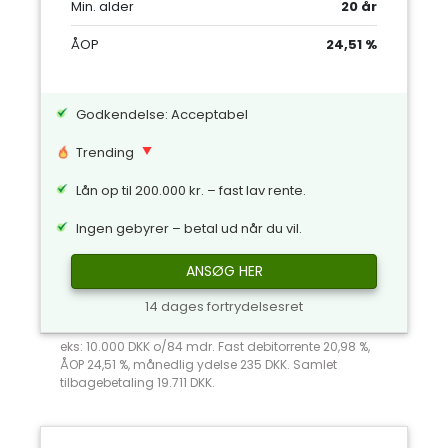
Min. alder
20 år
ÅOP
24,51 %
Godkendelse: Acceptabel
Trending
Lån op til 200.000 kr. – fast lav rente.
Ingen gebyrer – betal ud når du vil.
ANSØG HER
14 dages fortrydelsesret
eks: 10.000 DKK o/84 mdr. Fast debitorrente 20,98 %,
ÅOP 24,51 %, månedlig ydelse 235 DKK. Samlet
tilbagebetaling 19.711 DKK.