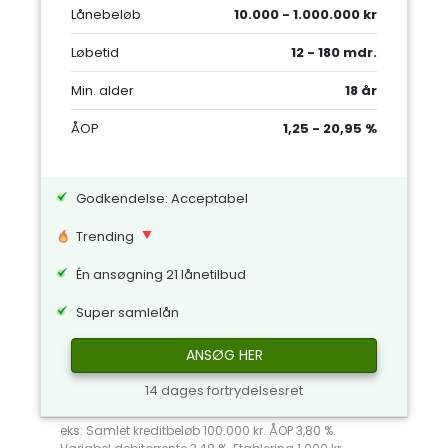
Lånebeløb
10.000 - 1.000.000 kr
Løbetid
12 - 180 mdr.
Min. alder
18 år
ÅOP
1,25 - 20,95 %
Godkendelse: Acceptabel
Trending
Én ansøgning 21 lånetilbud
Super samlelån
ANSØG HER
14 dages fortrydelsesret
eks: Samlet kreditbeløb 100.000 kr. ÅOP 3,80 %.