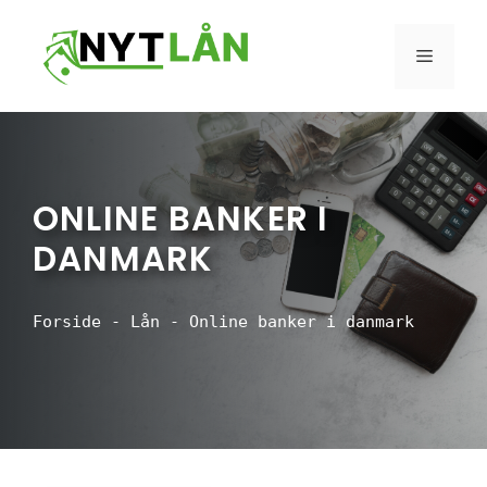
Hop
til
MENU
indhold
ONLINE BANKER I
DANMARK
Forside
-
Lån
-
Online banker i danmark