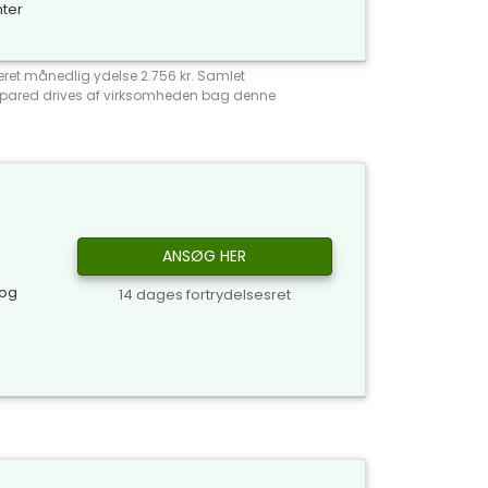
nter
meret månedlig ydelse 2.756 kr. Samlet
Compared drives af virksomheden bag denne
ANSØG HER
 og
14 dages fortrydelsesret