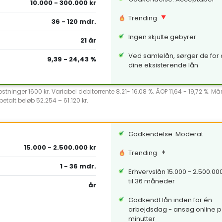
10.000 - 300.000 kr
Trending
36 - 120 mdr.
Ingen skjulte gebyrer
21 år
Ved samlelån, sørger de for a
9,39 - 24,43 %
dine eksisterende lån
ninger 1600 kr. Variabel debitorrente 8.21- 16,08 %. ÅOP 11,64 - 19,72 %. Ma
etalt beløb 52.254 – 61.120 kr.
Godkendelse: Moderat
15.000 - 2.500.000 kr
Trending
1 - 36 mdr.
Erhvervslån 15.000 - 2.500.000 
til 36 måneder
år
Godkendt lån inden for én
arbejdsdag - ansøg online p
minutter