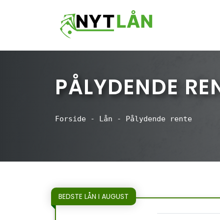
Hop
til
indhold
PÅLYDENDE RE
Forside
-
Lån
-
Pålydende rente
BEDSTE LÅN I AUGUST