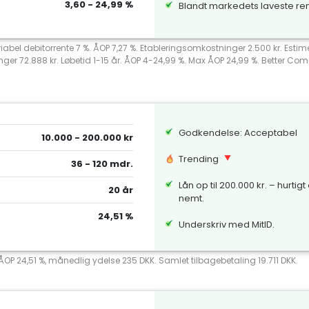
3,60 - 24,99 %
Blandt markedets laveste re
riabel debitorrente 7 %. ÅOP 7,27 %. Etableringsomkostninger 2.500 kr. Esti
nger 72.888 kr. Løbetid 1-15 år. ÅOP 4-24,99 %. Max ÅOP 24,99 %. Better 
Godkendelse: Acceptabel
10.000 - 200.000 kr
Trending
36 - 120 mdr.
Lån op til 200.000 kr. – hurtigt
20 år
nemt.
24,51 %
Underskriv med MitID.
 ÅOP 24,51 %, månedlig ydelse 235 DKK. Samlet tilbagebetaling 19.711 DKK.