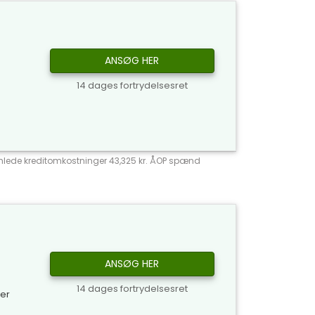
ANSØG HER
14 dages fortrydelsesret
 Samlede kreditomkostninger 43,325 kr. ÅOP spænd
ANSØG HER
14 dages fortrydelsesret
ker