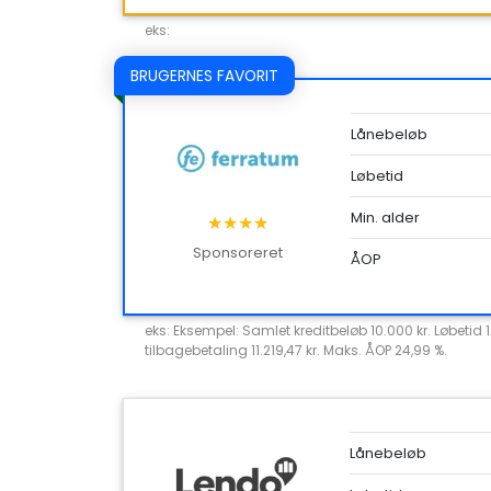
eks:
BRUGERNES FAVORIT
Lånebeløb
Løbetid
Min. alder
★★★★
Sponsoreret
ÅOP
eks: Eksempel: Samlet kreditbeløb 10.000 kr. Løbetid 
tilbagebetaling 11.219,47 kr. Maks. ÅOP 24,99 %.
Lånebeløb