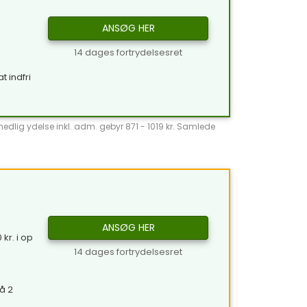
ANSØG HER
14 dages fortrydelsesret
t indfri
̊nedlig ydelse inkl. adm. gebyr 871 - 1019 kr. Samlede
ANSØG HER
kr. i op
14 dages fortrydelsesret
å 2