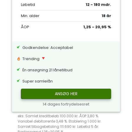
Løbetid
12 - 180 mdr.
Min. alder
18 år
ÅOP
1,25 - 20,95 %
Godkendelse: Acceptabel
Trending
Én ansøgning 21 lånetilbud
Super samlelån
ANSØG HER
14 dages fortrydelsesret
eks: Samlet kreditbeløb 100.000 kr. ÅOP 3,80 %.
Variabel debitorrente 3,48 %. Etablering 1.000 kr.
Samlet tilbagebetaling 111.690 kr. Løbetid 5 år.
Rentespænd 1,25-20,95 %.