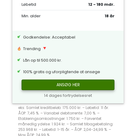
Løbetid
12 - 180 mdr.
Min. alder
18 år
Godkendelse: Acceptabel
Trending
Lån op til 500.000 kr.
100% gratis og uforpligtende at ansøge
ANSØG HER
14 dages fortrydelsesret
eks: Samlet kreditbeløb: 175.000 kr. – Løbetid: 11 år.
ÅOP: 7,45 %. – Variabel debitorrente: 7,00 %. –
Etableringsomkostninger: 1.750 kr. – Forventet
månedlig ydelse: 1.924 kr. – Samlet tilbagebetaling:
253.968 kr. – Løbetid: 1-15 år. – ÅOP: 2,04-24,99 %. –
Max ÅOP: 24,99 %.