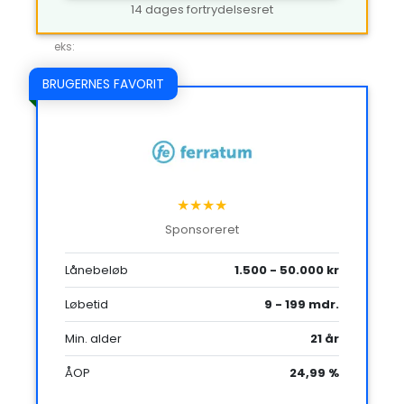
14 dages fortrydelsesret
eks:
BRUGERNES FAVORIT
★★★★
Sponsoreret
Lånebeløb
1.500 - 50.000 kr
Løbetid
9 - 199 mdr.
Min. alder
21 år
ÅOP
24,99 %