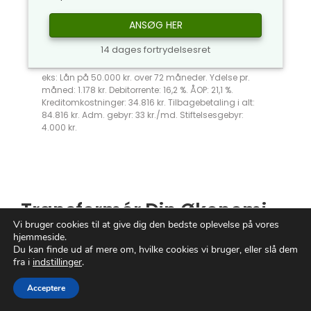
ANSØG HER
14 dages fortrydelsesret
eks: Lån på 50.000 kr. over 72 måneder. Ydelse pr.
måned: 1.178 kr. Debitorrente: 16,2 %. ÅOP: 21,1 %.
Kreditomkostninger: 34.816 kr. Tilbagebetaling i alt:
84.816 kr. Adm. gebyr: 33 kr./md. Stiftelsesgebyr:
4.000 kr.
Transformér Din Økonomi
Vi bruger cookies til at give dig den bedste oplevelse på vores
med Resurs Bank
hjemmeside.
Du kan finde ud af mere om, hvilke cookies vi bruger, eller slå dem
fra i
indstillinger
.
Drømmer du om en økonomisk fremtid, hvor
mulighederne er uendelige, og friheden er
Acceptere
ubegrænset?
Resurs Bank
er din gyldne