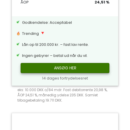
ÅOP
24,51 %
Godkendelse: Acceptabel
Trending
Lån op til 200.000 kr. – fast lav rente.
Ingen gebyrer – betal ud når du vil.
ANSØG HER
14 dages fortrydelsesret
eks: 10.000 DKK o/84 mdr. Fast debitorrente 20,98 %,
ÅOP 24,51 %, månedlig ydelse 235 DKK. Samlet
tilbagebetaling 19.711 DKK.