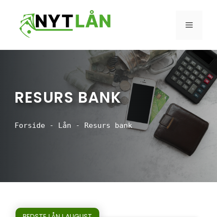
Hop
til
MENU
indhold
RESURS BANK
Forside
-
Lån
-
Resurs bank
BEDSTE LÅN I AUGUST