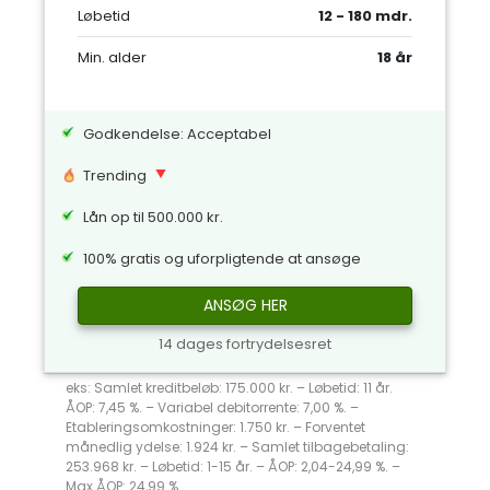
Løbetid
12 - 180 mdr.
Min. alder
18 år
Godkendelse: Acceptabel
Trending
Lån op til 500.000 kr.
100% gratis og uforpligtende at ansøge
ANSØG HER
14 dages fortrydelsesret
eks: Samlet kreditbeløb: 175.000 kr. – Løbetid: 11 år.
ÅOP: 7,45 %. – Variabel debitorrente: 7,00 %. –
Etableringsomkostninger: 1.750 kr. – Forventet
månedlig ydelse: 1.924 kr. – Samlet tilbagebetaling:
253.968 kr. – Løbetid: 1-15 år. – ÅOP: 2,04-24,99 %. –
Max ÅOP: 24,99 %.