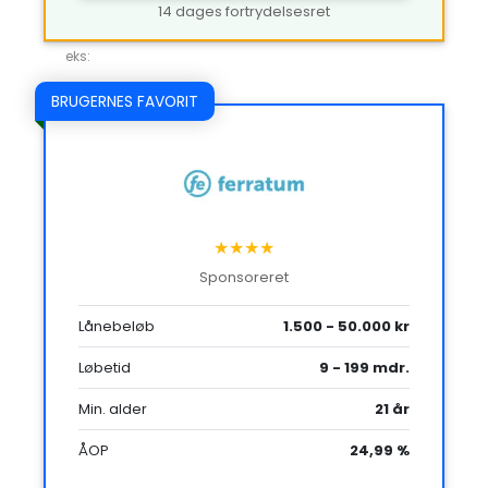
14 dages fortrydelsesret
eks:
BRUGERNES FAVORIT
★★★★
Sponsoreret
Lånebeløb
1.500 - 50.000 kr
Løbetid
9 - 199 mdr.
Min. alder
21 år
ÅOP
24,99 %