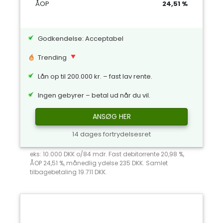
ÅOP
24,51 %
Godkendelse: Acceptabel
Trending
Lån op til 200.000 kr. – fast lav rente.
Ingen gebyrer – betal ud når du vil.
ANSØG HER
14 dages fortrydelsesret
eks: 10.000 DKK o/84 mdr. Fast debitorrente 20,98 %,
ÅOP 24,51 %, månedlig ydelse 235 DKK. Samlet
tilbagebetaling 19.711 DKK.