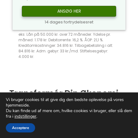
ANSØG HER
14 dages fortrydelsesret
eks: Lån på 50.000 kr. over 72 måneder. Ydelse pr.
måned: 1.178 kr. Debitorrente: 16,2 %. ÅOP: 21,1 %.
Kreditomkostninger: 34.816 kr. Tilbagebetaling i alt:
84.816 kr. Adm. gebyr: 33 kr./md. Stiftelsesgebyr:
4.000 kr.
Transformér Din Økonomi
Vi bruger cookies til at give dig den bedste oplevelse på vores
Med
Sammenlign Lån
hjemmeside.
Du kan finde ud af mere om, hvilke cookies vi bruger, eller slå dem
fra i
indstillinger
.
Er du træt af konstant at føle dig økonomisk
begrænset? Har du brug for en løsning,
der
Acceptere
kan bringe dig tættere på dine drømme?