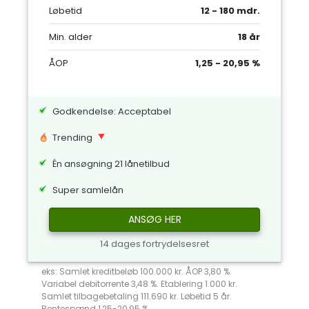
Løbetid
12 - 180 mdr.
Min. alder
18 år
ÅOP
1,25 - 20,95 %
Godkendelse: Acceptabel
Trending
Én ansøgning 21 lånetilbud
Super samlelån
ANSØG HER
14 dages fortrydelsesret
eks: Samlet kreditbeløb 100.000 kr. ÅOP 3,80 %.
Variabel debitorrente 3,48 %. Etablering 1.000 kr.
Samlet tilbagebetaling 111.690 kr. Løbetid 5 år.
Rentespænd 1,25-20,95 %.