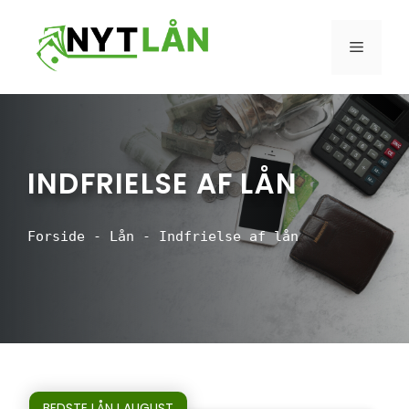
Hop
til
MENU
indhold
INDFRIELSE AF LÅN
Forside
-
Lån
-
Indfrielse af lån
BEDSTE LÅN I AUGUST