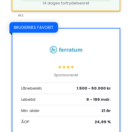
14 dages fortrydelsesret
eks:
BRUGERNES FAVORIT
★★★★
Sponsoreret
Lånebeløb
1.500 - 50.000 kr
Løbetid
9 - 199 mdr.
Min. alder
21 år
ÅOP
24,99 %