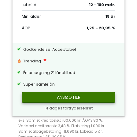
Løbetid
12 - 180 mdr.
Min. alder
18 år
ÅOP
1,25 - 20,95 %
Godkendelse: Acceptabel
Trending
Én ansøgning 21 lånetilbud
Super samlelån
ANSØG HER
14 dages fortrydelsesret
eks: Samlet kreditbeløb 100.000 kr. ÅOP 3,80 %.
Variabel debitorrente 3,48 %. Etablering 1.000 kr.
Samlet tilbagebetaling 111.690 kr. Løbetid 5 år.
Rentespænd 1,25-20,95 %.