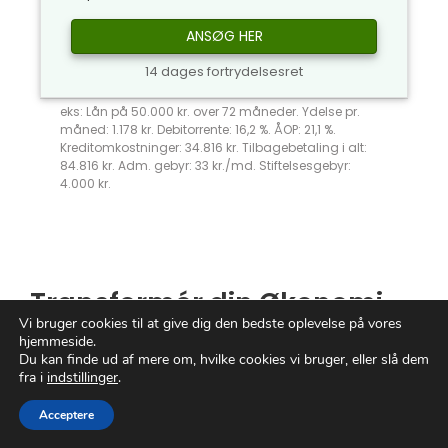
ANSØG HER
14 dages fortrydelsesret
eks: Lån på 50.000 kr. over 72 måneder. Ydelse pr.
måned: 1.178 kr. Debitorrente: 16,2 %. ÅOP: 21,1 %.
Kreditomkostninger: 34.816 kr. Tilbagebetaling i alt:
84.816 kr. Adm. gebyr: 33 kr./md. Stiftelsesgebyr:
4.000 kr.
Transformér din Økonomi
Vi bruger cookies til at give dig den bedste oplevelse på vores
med Indfrielse af Lån
hjemmeside.
Du kan finde ud af mere om, hvilke cookies vi bruger, eller slå dem
fra i
indstillinger
.
Forestil dig en verden, hvor frihed og
økonomisk sikkerhed ikke kun er drømme,
Acceptere
men realiteter inden for rækkevidde.