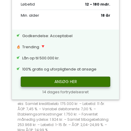
Løbetid
12 - 180 mdr.
Min. alder
18 år
Godkendelse: Acceptabel
Trending
Lån op til 500.000 kr.
100% gratis og uforpligtende at ansøge
ANSØG HER
14 dages fortrydelsesret
eks: Samlet kreditbeløb: 175.000 kr. – Løbetid: 11 år.
ÅOP: 7,45 %. – Variabel debitorrente: 7,00 %. –
Etableringsomkostninger: 1.750 kr. – Forventet
månedlig ydelse: 1.924 kr. – Samlet tilbagebetaling:
253.968 kr. – Løbetid: 1-15 år. – ÅOP: 2,04-24,99 %. –
Max ÅOP: 24,99 %.