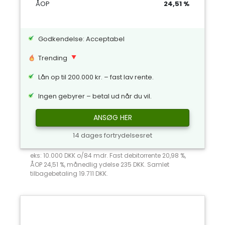
ÅOP
24,51 %
Godkendelse: Acceptabel
Trending
Lån op til 200.000 kr. – fast lav rente.
Ingen gebyrer – betal ud når du vil.
ANSØG HER
14 dages fortrydelsesret
eks: 10.000 DKK o/84 mdr. Fast debitorrente 20,98 %,
ÅOP 24,51 %, månedlig ydelse 235 DKK. Samlet
tilbagebetaling 19.711 DKK.