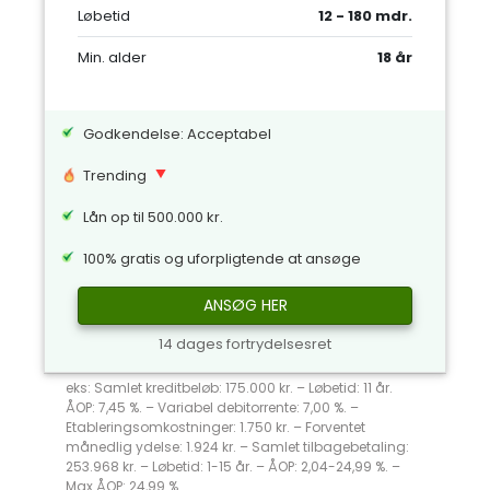
Løbetid
12 - 180 mdr.
Min. alder
18 år
Godkendelse: Acceptabel
Trending
Lån op til 500.000 kr.
100% gratis og uforpligtende at ansøge
ANSØG HER
14 dages fortrydelsesret
eks: Samlet kreditbeløb: 175.000 kr. – Løbetid: 11 år.
ÅOP: 7,45 %. – Variabel debitorrente: 7,00 %. –
Etableringsomkostninger: 1.750 kr. – Forventet
månedlig ydelse: 1.924 kr. – Samlet tilbagebetaling:
253.968 kr. – Løbetid: 1-15 år. – ÅOP: 2,04-24,99 %. –
Max ÅOP: 24,99 %.