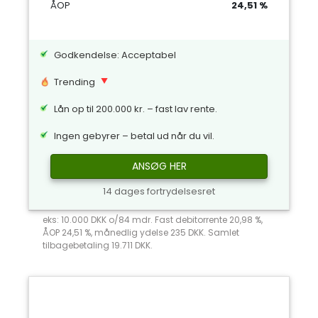
ÅOP
24,51 %
Godkendelse: Acceptabel
Trending
Lån op til 200.000 kr. – fast lav rente.
Ingen gebyrer – betal ud når du vil.
ANSØG HER
14 dages fortrydelsesret
eks: 10.000 DKK o/84 mdr. Fast debitorrente 20,98 %,
ÅOP 24,51 %, månedlig ydelse 235 DKK. Samlet
tilbagebetaling 19.711 DKK.