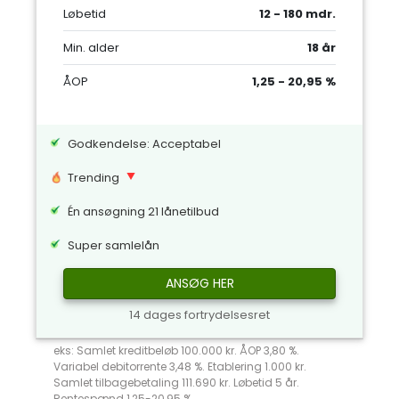
Løbetid
12 - 180 mdr.
Min. alder
18 år
ÅOP
1,25 - 20,95 %
Godkendelse: Acceptabel
Trending
Én ansøgning 21 lånetilbud
Super samlelån
ANSØG HER
14 dages fortrydelsesret
eks: Samlet kreditbeløb 100.000 kr. ÅOP 3,80 %.
Variabel debitorrente 3,48 %. Etablering 1.000 kr.
Samlet tilbagebetaling 111.690 kr. Løbetid 5 år.
Rentespænd 1,25-20,95 %.