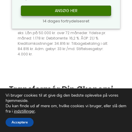
ANSØG HER
14 dages fortrydelsesret
eks: Lån på 50.000 kr. over 72 måneder. Ydelse pr.
måned: 1.178 kr. Debitorrente: 16,2 %. ÅOP: 21,1 %.
Kreditomkostninger: 34.816 kr. Tilbagebetaling i alt:
84.816 kr. Adm. gebyr: 33 kr./md. Stiftelsesgebyr:
4.000 kr.
Transformér Din Økonomi
Vi bruger cookies til at give dig den bedste oplevelse på vores
Med
Lån 2000
hjemmeside.
Du kan finde ud af mere om, hvilke cookies vi bruger, eller slå dem
fra i
indstillinger
.
Er du på jagt efter den ultimative løsning til
at puste nyt liv i din økonomi?
Lån
2000
er
Acceptere
her for at forvandle dine drømme til