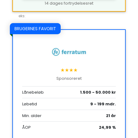
14 dages fortrydelsesret
eks:
BRUGERNES FAVORIT
★★★★
Sponsoreret
Lånebeløb
1.500 - 50.000 kr
Løbetid
9 - 199 mdr.
Min. alder
21 år
ÅOP
24,99 %