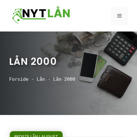
Hop
til
MENU
indhold
LÅN 2000
Forside
-
Lån
-
Lån 2000
BEDSTE LÅN I AUGUST