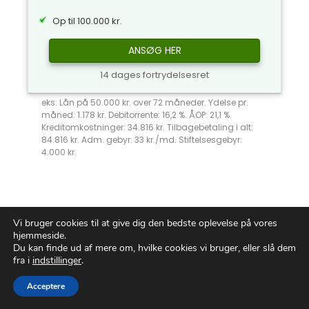
Op til 100.000 kr.
ANSØG HER
14 dages fortrydelsesret
eks: Lån på 50.000 kr. over 72 måneder. Ydelse pr.
måned: 1.178 kr. Debitorrente: 16,2 %. ÅOP: 21,1 %.
Kreditomkostninger: 34.816 kr. Tilbagebetaling i alt:
84.816 kr. Adm. gebyr: 33 kr./md. Stiftelsesgebyr:
4.000 kr.
Vi bruger cookies til at give dig den bedste oplevelse på vores
Oplev Friheden: Lån Uden
hjemmeside.
Du kan finde ud af mere om, hvilke cookies vi bruger, eller slå dem
Samtykke til Skat
fra i
indstillinger
.
Acceptere
I en verden, hvor finansiel fleksibilitet er
mere værdifuld end nogensinde, tilbyder vi