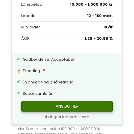
Lånebeløb
10.000 - 1.000.000 kr
Løbetid
12 - 180 mdr.
Min. alder
18 år
ÅOP
1,25 - 20,95 %
Godkendelse: Acceptabel
Trending
Én ansøgning 21 lånetilbud
Super samlelån
ANSØG HER
14 dages fortrydelsesret
eks: Samlet kreditbeløb 100.000 kr. ÅOP 3,80 %.