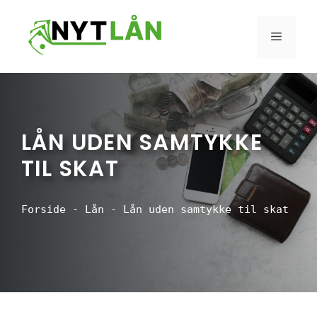
Hop
til
MENU
indhold
LÅN UDEN SAMTYKKE
TIL SKAT
Forside
-
Lån
-
Lån uden samtykke til skat