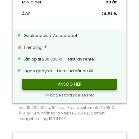
Min. alder
20 år
ÅOP
24,51 %
Godkendelse: Acceptabel
Trending
Lån op til 200.000 kr. – fast lav rente.
Ingen gebyrer – betal ud når du vil.
ANSØG HER
14 dages fortrydelsesret
eks: 10.000 DKK o/84 mdr. Fast debitorrente 20,98 %,
ÅOP 24,51 %, månedlig ydelse 235 DKK. Samlet
tilbagebetaling 19.711 DKK.