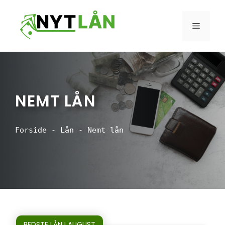
Hop
til
MENU
indhold
NEMT LÅN
Forside
-
Lån
-
Nemt lån
BEDSTE LÅN I AUGUST