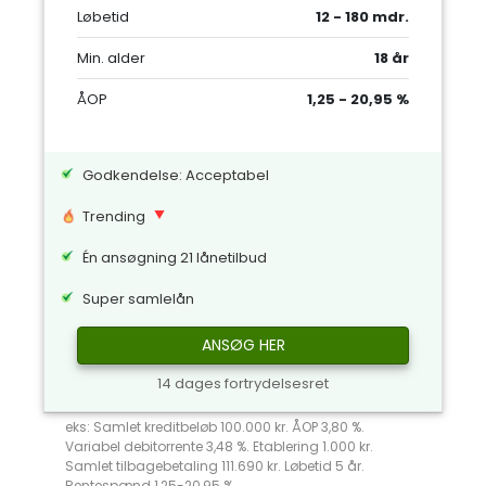
Løbetid
12 - 180 mdr.
Min. alder
18 år
ÅOP
1,25 - 20,95 %
Godkendelse: Acceptabel
Trending
Én ansøgning 21 lånetilbud
Super samlelån
ANSØG HER
14 dages fortrydelsesret
eks: Samlet kreditbeløb 100.000 kr. ÅOP 3,80 %.
Variabel debitorrente 3,48 %. Etablering 1.000 kr.
Samlet tilbagebetaling 111.690 kr. Løbetid 5 år.
Rentespænd 1,25-20,95 %.