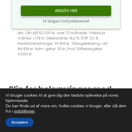
ANSØG HER
14 dages fortrydelsesret
eks: Lån på 50.000 kr. over 72 måneder. Ydelse pr.
måned: 1.178 kr. Debitorrente: 16,2 %. ÅOP: 21,1 %.
Kreditomkostninger: 34.816 kr. Tilbagebetaling i alt:
84.816 kr. Adm. gebyr: 33 kr./md. Stiftelsesgebyr:
4.000 kr.
Slip for bekymringer med
Vi bruger cookies til at give dig den bedste oplevelse på vores
Nemt Lån
– Din vej til
hjemmeside.
økonomisk frihed!
Du kan finde ud af mere om, hvilke cookies vi bruger, eller slå dem
fra i
indstillinger
.
I en verden, hvor livet er uforudsigeligt, og
Acceptere
uventede udgifter kan opstå når som helst,