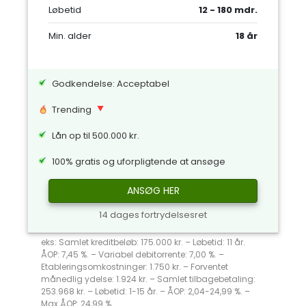
Løbetid
12 - 180 mdr.
Min. alder
18 år
Godkendelse: Acceptabel
Trending
Lån op til 500.000 kr.
100% gratis og uforpligtende at ansøge
ANSØG HER
14 dages fortrydelsesret
eks: Samlet kreditbeløb: 175.000 kr. – Løbetid: 11 år.
ÅOP: 7,45 %. – Variabel debitorrente: 7,00 %. –
Etableringsomkostninger: 1.750 kr. – Forventet
månedlig ydelse: 1.924 kr. – Samlet tilbagebetaling:
253.968 kr. – Løbetid: 1-15 år. – ÅOP: 2,04-24,99 %. –
Max ÅOP: 24,99 %.