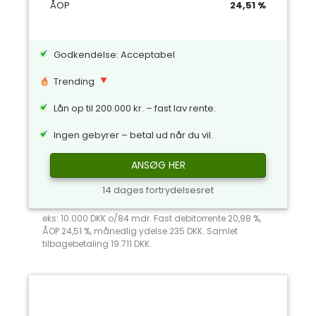
ÅOP
24,51 %
Godkendelse: Acceptabel
Trending
Lån op til 200.000 kr. – fast lav rente.
Ingen gebyrer – betal ud når du vil.
ANSØG HER
14 dages fortrydelsesret
eks: 10.000 DKK o/84 mdr. Fast debitorrente 20,98 %,
ÅOP 24,51 %, månedlig ydelse 235 DKK. Samlet
tilbagebetaling 19.711 DKK.